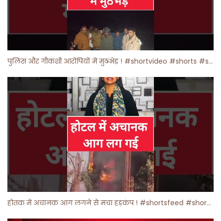
पुलिस और गौकशी आरोपियों में मुठभेड़ ! #shortvideo #shorts #shortsfeed
होतक में अचानक आग लगने से मचा हड़कंप ! #shortsfeed #shorts #viralshorts