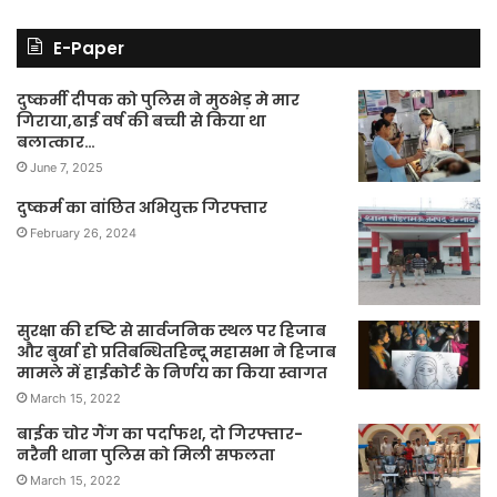
E-Paper
दुष्कर्मी दीपक को पुलिस ने मुठभेड़ मे मार
गिराया,ढाई वर्ष की बच्ची से किया था
बलात्कार…
June 7, 2025
दुष्कर्म का वांछित अभियुक्त गिरफ्तार
February 26, 2024
सुरक्षा की दृष्टि से सार्वजनिक स्थल पर हिजाब
और बुर्खा हो प्रतिबन्धितहिन्दू महासभा ने हिजाब
मामले में हाईकोर्ट के निर्णय का किया स्वागत
March 15, 2022
बाईक चोर गैंग का पर्दाफश, दो गिरफ्तार-
नरैनी थाना पुलिस को मिली सफलता
March 15, 2022