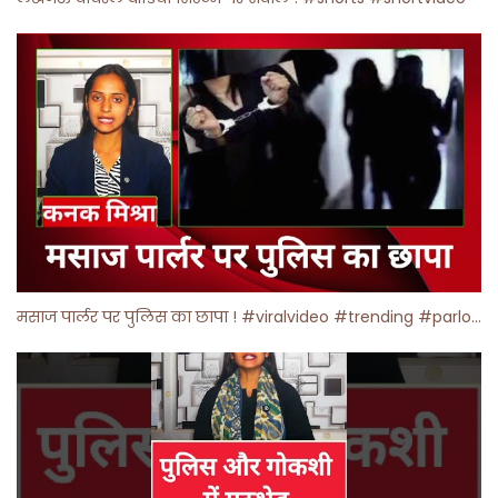
मसाज पार्लर पर पुलिस का छापा ! #viralvideo #trending #parlour