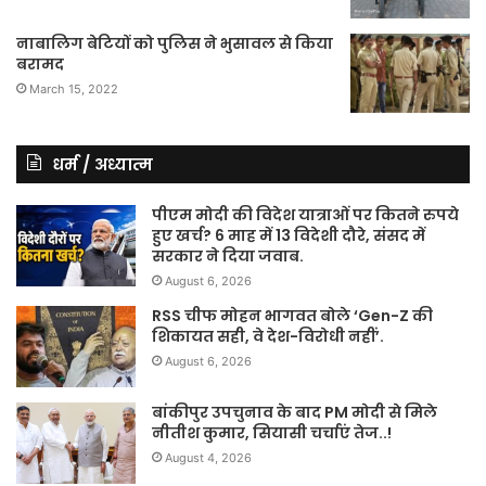
नाबालिग बेटियों को पुलिस ने भुसावल से किया
बरामद
March 15, 2022
धर्म / अध्यात्म
पीएम मोदी की विदेश यात्राओं पर कितने रुपये
हुए खर्च? 6 माह में 13 विदेशी दौरे, संसद में
सरकार ने दिया जवाब.
August 6, 2026
RSS चीफ मोहन भागवत बोले ‘Gen-Z की
शिकायत सही, वे देश-विरोधी नहीं’.
August 6, 2026
बांकीपुर उपचुनाव के बाद PM मोदी से मिले
नीतीश कुमार, सियासी चर्चाएं तेज..!
August 4, 2026