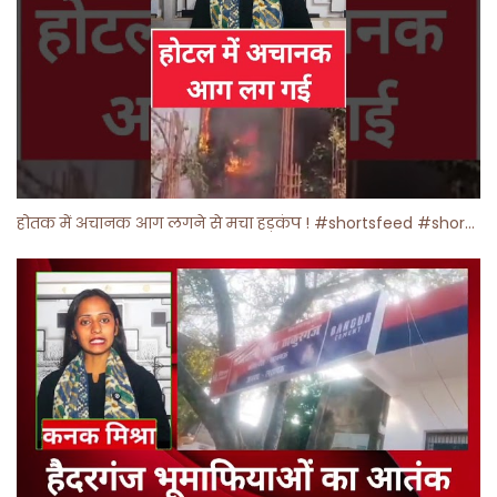
होतक में अचानक आग लगने से मचा हड़कंप ! #shortsfeed #shorts #viralshorts