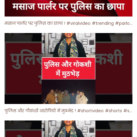
मसाज पार्लर पर पुलिस का छापा ! #viralvideo #trending #parlour
पुलिस और गौकशी आरोपियों में मुठभेड़ ! #shortvideo #shorts #shortsfeed