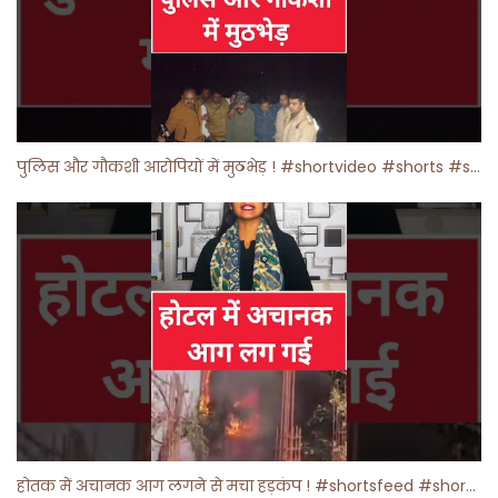
पुलिस और गौकशी आरोपियों में मुठभेड़ ! #shortvideo #shorts #shortsfeed
होतक में अचानक आग लगने से मचा हड़कंप ! #shortsfeed #shorts #viralshorts