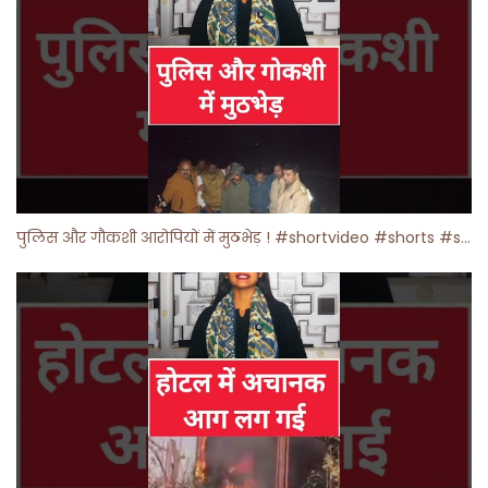
पुलिस और गौकशी आरोपियों में मुठभेड़ ! #shortvideo #shorts #shortsfeed