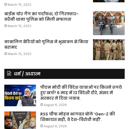
March 15, 2022
बाईक चोर गैंग का पर्दाफश, दो गिरफ्तार-
नरैनी थाना पुलिस को मिली सफलता
March 15, 2022
नाबालिग बेटियों को पुलिस ने भुसावल से किया
बरामद
March 15, 2022
धर्म / अध्यात्म
पीएम मोदी की विदेश यात्राओं पर कितने रुपये
हुए खर्च? 6 माह में 13 विदेशी दौरे, संसद में
सरकार ने दिया जवाब.
August 6, 2026
RSS चीफ मोहन भागवत बोले ‘Gen-Z की
शिकायत सही, वे देश-विरोधी नहीं’.
August 6, 2026