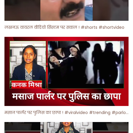
लखनऊ वायरल वीडियो सिस्टम पर सवाल ! #shorts #shortvideo
मसाज पार्लर पर पुलिस का छापा ! #viralvideo #trending #parlour