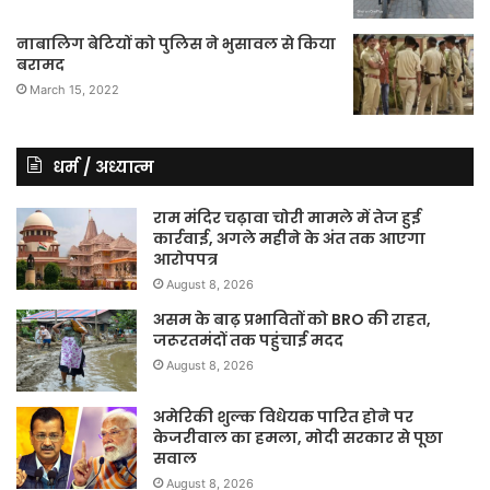
नाबालिग बेटियों को पुलिस ने भुसावल से किया
बरामद
March 15, 2022
धर्म / अध्यात्म
राम मंदिर चढ़ावा चोरी मामले में तेज हुई
कार्रवाई, अगले महीने के अंत तक आएगा
आरोपपत्र
August 8, 2026
असम के बाढ़ प्रभावितों को BRO की राहत,
जरूरतमंदों तक पहुंचाई मदद
August 8, 2026
अमेरिकी शुल्क विधेयक पारित होने पर
केजरीवाल का हमला, मोदी सरकार से पूछा
सवाल
August 8, 2026