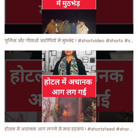
पुलिस और गौकशी आरोपियों में मुठभेड़ ! #shortvideo #shorts #shortsfeed
होतक में अचानक आग लगने से मचा हड़कंप ! #shortsfeed #shorts #viralshorts