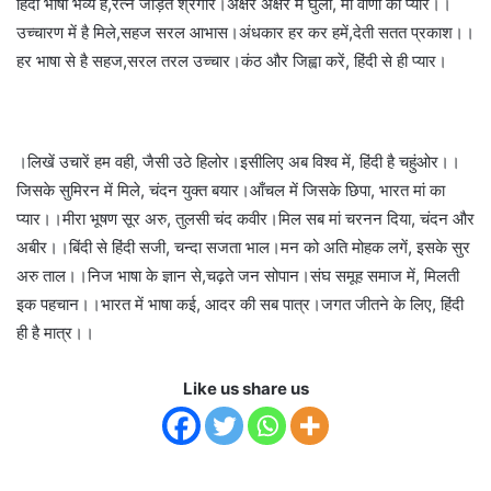
हिंदी भाषा भव्य है,रत्न जड़ित श्रंगार।अक्षर अक्षर में घुला, मां वाणी का प्यार।।
उच्चारण में है मिले,सहज सरल आभास।अंधकार हर कर हमें,देती सतत प्रकाश।।
हर भाषा से है सहज,सरल तरल उच्चार।कंठ और जिह्वा करें, हिंदी से ही प्यार।
।लिखें उचारें हम वही, जैसी उठे हिलोर।इसीलिए अब विश्व में, हिंदी है चहुंओर।।
जिसके सुमिरन में मिले, चंदन युक्त बयार।आँचल में जिसके छिपा, भारत मां का
प्यार।।मीरा भूषण सूर अरु, तुलसी चंद कवीर।मिल सब मां चरनन दिया, चंदन और
अबीर।।बिंदी से हिंदी सजी, चन्दा सजता भाल।मन को अति मोहक लगें, इसके सुर
अरु ताल।।निज भाषा के ज्ञान से,चढ़ते जन सोपान।संघ समूह समाज में, मिलती
इक पहचान।।भारत में भाषा कई, आदर की सब पात्र।जगत जीतने के लिए, हिंदी
ही है मात्र।।
Like us share us