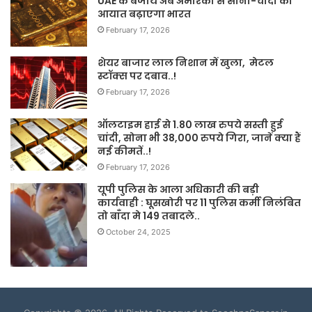
UAE के बजाय अब अमेरिका से सोना-चांदी का
आयात बढ़ाएगा भारत
February 17, 2026
शेयर बाजार लाल निशान में खुला, मेटल
स्टॉक्स पर दबाव..!
February 17, 2026
ऑलटाइम हाई से 1.80 लाख रुपये सस्ती हुई
चांदी, सोना भी 38,000 रुपये गिरा, जानें क्या हैं
नई कीमतें..!
February 17, 2026
यूपी पुलिस के आला अधिकारी की बड़ी
कार्यवाही : घूसखोरी पर 11 पुलिस कर्मी निलंबित
तो बाँदा मे 149 तबादले..
October 24, 2025