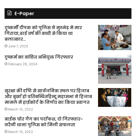
E-Paper
दुष्कर्मी दीपक को पुलिस ने मुठभेड़ मे मार
गिराया,ढाई वर्ष की बच्ची से किया था
बलात्कार…
June 7, 2025
दुष्कर्म का वांछित अभियुक्त गिरफ्तार
February 26, 2024
सुरक्षा की दृष्टि से सार्वजनिक स्थल पर हिजाब
और बुर्खा हो प्रतिबन्धितहिन्दू महासभा ने हिजाब
मामले में हाईकोर्ट के निर्णय का किया स्वागत
March 15, 2022
बाईक चोर गैंग का पर्दाफश, दो गिरफ्तार-
नरैनी थाना पुलिस को मिली सफलता
March 15, 2022