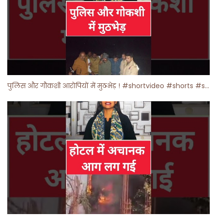
पुलिस और गौकशी आरोपियों में मुठभेड़ ! #shortvideo #shorts #shortsfeed