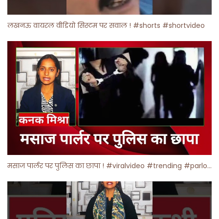
लखनऊ वायरल वीडियो सिस्टम पर सवाल ! #shorts #shortvideo
मसाज पार्लर पर पुलिस का छापा ! #viralvideo #trending #parlour