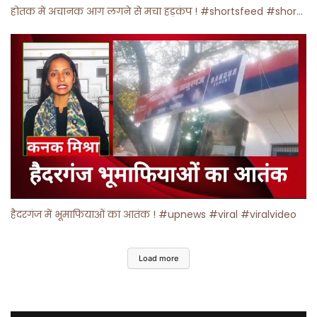
होतक में अचानक आग लगने से मचा हड़कंप ! #shortsfeed #shorts #viralshorts
हैदरगंज में भूमाफियाओं का आतंक ! #upnews #viral #viralvideo
Load more