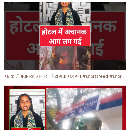
होतक में अचानक आग लगने से मचा हड़कंप ! #shortsfeed #shorts #viralshorts