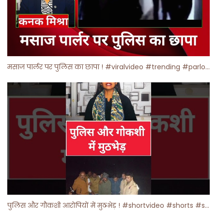
मसाज पार्लर पर पुलिस का छापा ! #viralvideo #trending #parlour
पुलिस और गौकशी आरोपियों में मुठभेड़ ! #shortvideo #shorts #shortsfeed