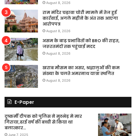
August 8, 2026
राम मंदिर चढ़ावा चोरी मामले में तेज हुई
कार्रवाई, अगले महीने के अंत तक आएगा
आरोपपत्र
August 8, 2026
असम के बाढ़ प्रभावितों को BRO की राहत,
जरूरतमंदों तक पहुंचाई मदद
August 8, 2026
खराब मौसम का असर, श्रद्धालुओं की कम
संख्या के चलते अमरनाथ यात्रा स्थगित
August 8, 2026
E-Paper
दुष्कर्मी दीपक को पुलिस ने मुठभेड़ मे मार
गिराया,ढाई वर्ष की बच्ची से किया था
बलात्कार…
June 7, 2025