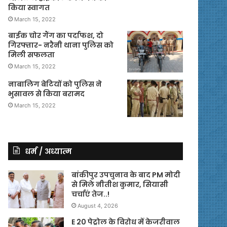
किया स्वागत
March 15, 2022
बाईक चोर गैंग का पर्दाफश, दो
गिरफ्तार- नरैनी थाना पुलिस को
मिली सफलता
March 15, 2022
नाबालिग बेटियों को पुलिस ने
भुसावल से किया बरामद
March 15, 2022
धर्म / अध्यात्म
बांकीपुर उपचुनाव के बाद PM मोदी
से मिले नीतीश कुमार, सियासी
चर्चाएं तेज..!
August 4, 2026
E 20 पेट्रोल के विरोध में केजरीवाल