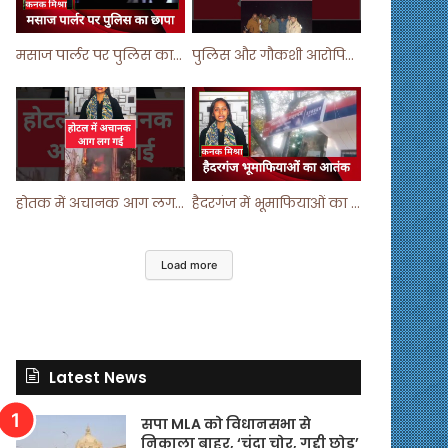
मसाज पार्लर पर पुलिस का छापा ! #viralvideo #trending #parlour
पुलिस और गौकशी आरोपियों में मुठभेड़ ! #shortvideo #shorts #shortsfeed
होतक में अचानक आग लगने से मचा हड़कंप ! #shortsfeed #shorts #viralshorts
हैदरगंज में भूमाफियाओं का आतंक ! #upnews #viral #viralvideo
Load more
Latest News
सपा MLA को विधानसभा से
निकाला बाहर, ‘चंदा चोर, गद्दी छोड़’