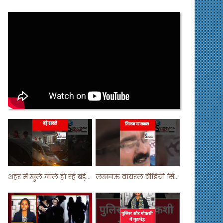
शहर में खुले नाले हो रहे बड़े हादसे ! #shortsvideo #shorts
लखनऊ वायरल वीडियो सिस्टम पर सवाल ! #shorts #shortvideo