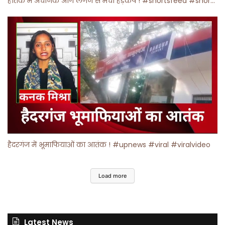
होतक में अचानक आग लगने से मचा हड़कंप ! #shortsfeed #shorts #viralshorts
हैदरगंज में भूमाफियाओं का आतंक ! #upnews #viral #viralvideo
Load more
Latest News