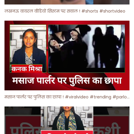
लखनऊ वायरल वीडियो सिस्टम पर सवाल ! #shorts #shortvideo
मसाज पार्लर पर पुलिस का छापा ! #viralvideo #trending #parlour