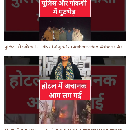
पुलिस और गौकशी आरोपियों में मुठभेड़ ! #shortvideo #shorts #shortsfeed