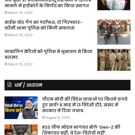
और बुर्खा हो प्रतिबन्धितहिन्दू महासभा ने हिजाब
मामले में हाईकोर्ट के निर्णय का किया स्वागत
March 15, 2022
बाईक चोर गैंग का पर्दाफश, दो गिरफ्तार-
नरैनी थाना पुलिस को मिली सफलता
March 15, 2022
नाबालिग बेटियों को पुलिस ने भुसावल से किया
बरामद
March 15, 2022
धर्म / अध्यात्म
पीएम मोदी की विदेश यात्राओं पर कितने रुपये
हुए खर्च? 6 माह में 13 विदेशी दौरे, संसद में
सरकार ने दिया जवाब.
August 6, 2026
RSS चीफ मोहन भागवत बोले ‘Gen-Z की
शिकायत सही, वे देश-विरोधी नहीं’.