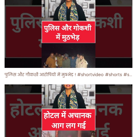
पुलिस और गौकशी आरोपियों में मुठभेड़ ! #shortvideo #shorts #shortsfeed