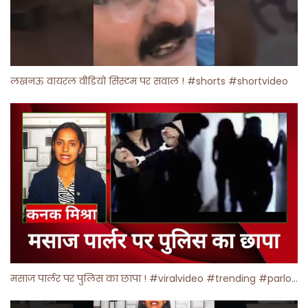
लखनऊ वायरल वीडियो सिस्टम पर सवाल ! #shorts #shortvideo
मसाज पार्लर पर पुलिस का छापा ! #viralvideo #trending #parlour