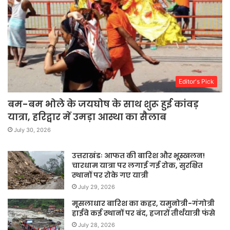
Editor's Pick
बम-बम भोले के जयघोष के साथ शुरू हुई कांवड़
यात्रा, हरिद्वार में उमड़ा आस्था का सैलाब
July 30, 2026
उत्तराखंडः आफत की बारिश और भूस्खलन!
चारधाम यात्रा पर लगाई गई रोक, सुरक्षित
स्थानों पर रोके गए यात्री
July 29, 2026
मूसलाधार बारिश का कहर, यमुनोत्री-गंगोत्री
हाईवे कई स्थानों पर बंद, हजारों तीर्थयात्री फंसे
July 28, 2026