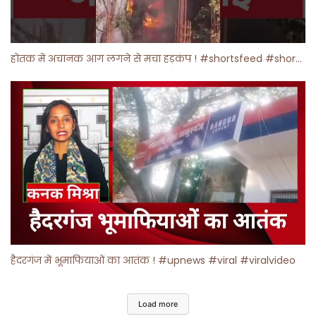
होतक में अचानक आग लगने से मचा हड़कंप ! #shortsfeed #shorts #viralshorts
हैदरगंज में भूमाफियाओं का आतंक ! #upnews #viral #viralvideo
Load more