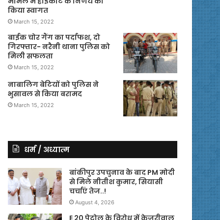
मामले में हाईकोर्ट के निर्णय का
किया स्वागत
March 15, 2022
बाईक चोर गैंग का पर्दाफश, दो
गिरफ्तार- नरैनी थाना पुलिस को
मिली सफलता
March 15, 2022
नाबालिग बेटियों को पुलिस ने
भुसावल से किया बरामद
March 15, 2022
धर्म / अध्यात्म
बांकीपुर उपचुनाव के बाद PM मोदी
से मिले नीतीश कुमार, सियासी
चर्चाएं तेज..!
August 4, 2026
E 20 पेट्रोल के विरोध में केजरीवाल