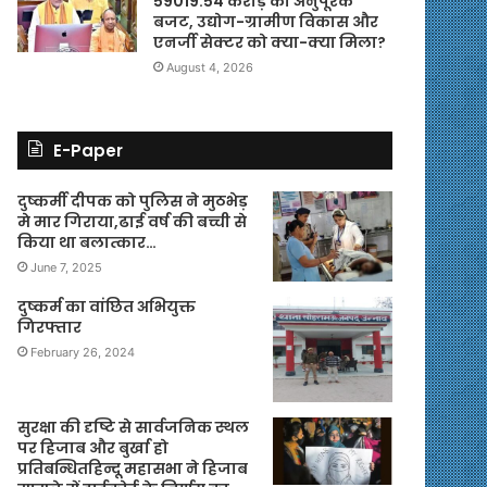
59019.54 करोड़ का अनुपूरक
बजट, उद्योग-ग्रामीण विकास और
एनर्जी सेक्टर को क्या-क्या मिला?
August 4, 2026
E-Paper
दुष्कर्मी दीपक को पुलिस ने मुठभेड़
मे मार गिराया,ढाई वर्ष की बच्ची से
किया था बलात्कार…
June 7, 2025
दुष्कर्म का वांछित अभियुक्त
गिरफ्तार
February 26, 2024
सुरक्षा की दृष्टि से सार्वजनिक स्थल
पर हिजाब और बुर्खा हो
प्रतिबन्धितहिन्दू महासभा ने हिजाब