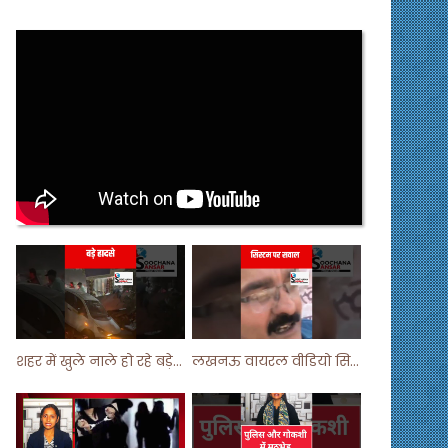
शहर में खुले नाले हो रहे बड़े हादसे ! #shortsvideo #shorts
लखनऊ वायरल वीडियो सिस्टम पर सवाल ! #shorts #shortvideo