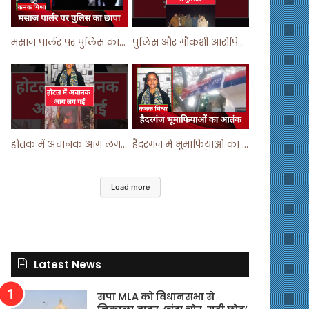
मसाज पार्लर पर पुलिस का छापा ! #viralvideo #trending #parlour
पुलिस और गौकशी आरोपियों में मुठभेड़ ! #shortvideo #shorts #shortsfeed
होतक में अचानक आग लगने से मचा हड़कंप ! #shortsfeed #shorts #viralshorts
हैदरगंज में भूमाफियाओं का आतंक ! #upnews #viral #viralvideo
Load more
Latest News
सपा MLA को विधानसभा से