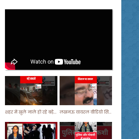
शहर में खुले नाले हो रहे बड़े हादसे ! #shortsvideo #shorts
लखनऊ वायरल वीडियो सिस्टम पर सवाल ! #shorts #shortvideo