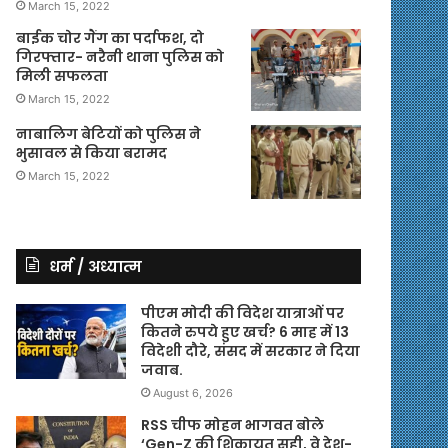
March 15, 2022
बाईक चोर गैंग का पर्दाफश, दो
गिरफ्तार- नरैनी थाना पुलिस को
मिली सफलता
March 15, 2022
नाबालिग बेटियों को पुलिस ने
भुसावल से किया बरामद
March 15, 2022
धर्म / अध्यात्म
पीएम मोदी की विदेश यात्राओं पर
कितने रुपये हुए खर्च? 6 माह में 13
विदेशी दौरे, संसद में सरकार ने दिया
जवाब.
August 6, 2026
RSS चीफ मोहन भागवत बोले
‘Gen-Z की शिकायत सही, वे देश-