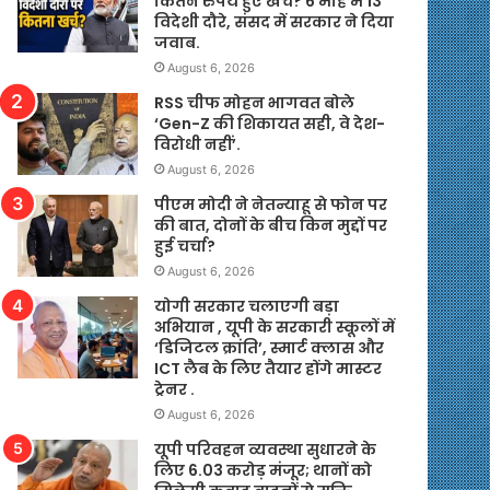
कितने रुपये हुए खर्च? 6 माह में 13
विदेशी दौरे, संसद में सरकार ने दिया
जवाब.
August 6, 2026
RSS चीफ मोहन भागवत बोले
‘Gen-Z की शिकायत सही, वे देश-
विरोधी नहीं’.
August 6, 2026
पीएम मोदी ने नेतन्याहू से फोन पर
की बात, दोनों के बीच किन मुद्दों पर
हुई चर्चा?
August 6, 2026
योगी सरकार चलाएगी बड़ा
अभियान , यूपी के सरकारी स्कूलों में
‘डिजिटल क्रांति’, स्मार्ट क्लास और
ICT लैब के लिए तैयार होंगे मास्टर
ट्रेनर .
August 6, 2026
यूपी परिवहन व्यवस्था सुधारने के
लिए 6.03 करोड़ मंजूर; थानों को