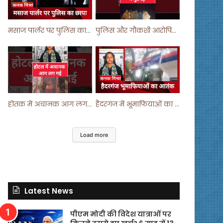
मसाज पार्लर पर पुलिस का छापा ! #viralvideo #trending #parlour
पुलिस और गौकशी आरोपियों में मुठभेड़ ! #shortvideo #shorts #shortsfeed
होतक में अचानक आग लगने से मचा हड़कंप ! #shortsfeed #shorts #viralshorts
हैदरगंज में भूमाफियाओं का आतंक ! #upnews #viral #viralvideo
Load more
Latest News
पीएम मोदी की विदेश यात्राओं पर