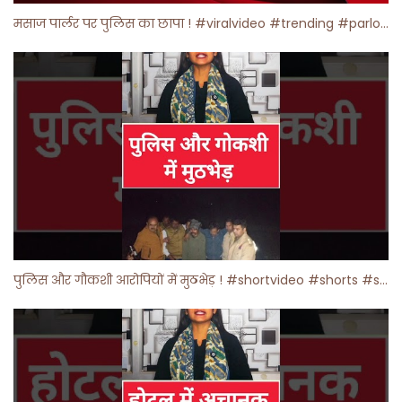
मसाज पार्लर पर पुलिस का छापा ! #viralvideo #trending #parlour
पुलिस और गौकशी आरोपियों में मुठभेड़ ! #shortvideo #shorts #shortsfeed