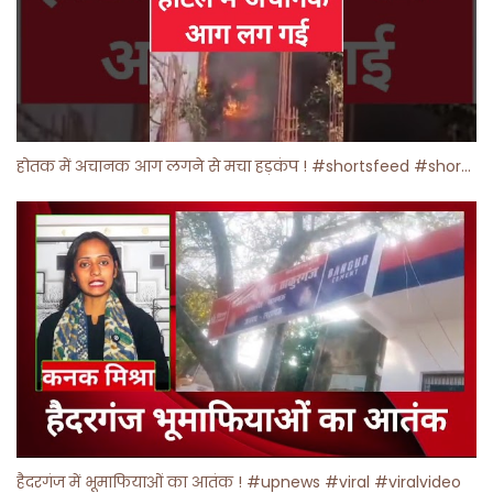
होतक में अचानक आग लगने से मचा हड़कंप ! #shortsfeed #shorts #viralshorts
हैदरगंज में भूमाफियाओं का आतंक ! #upnews #viral #viralvideo