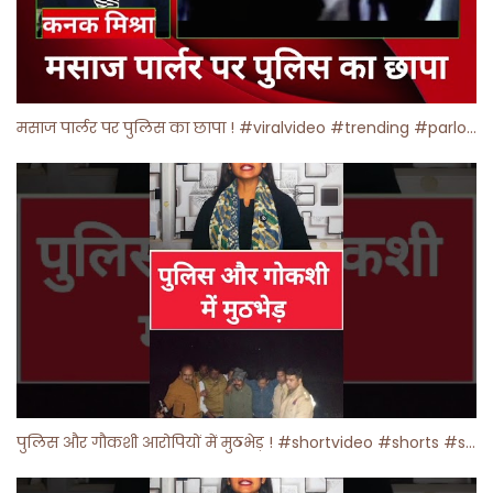
मसाज पार्लर पर पुलिस का छापा ! #viralvideo #trending #parlour
पुलिस और गौकशी आरोपियों में मुठभेड़ ! #shortvideo #shorts #shortsfeed