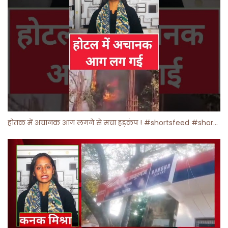
होतक में अचानक आग लगने से मचा हड़कंप ! #shortsfeed #shorts #viralshorts