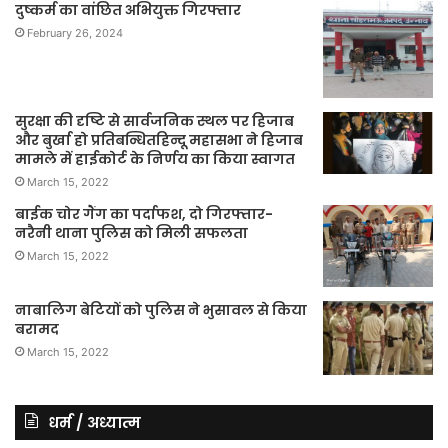
दुष्कर्म का वांछित अभियुक्त गिरफ्तार
February 26, 2024
सुरक्षा की दृष्टि से सार्वजनिक स्थल पर हिजाब
और बुर्खा हो प्रतिबन्धितहिन्दू महासभा ने हिजाब
मामले में हाईकोर्ट के निर्णय का किया स्वागत
March 15, 2022
बाईक चोर गैंग का पर्दाफश, दो गिरफ्तार-
नरैनी थाना पुलिस को मिली सफलता
March 15, 2022
नाबालिग बेटियों को पुलिस ने भुसावल से किया
बरामद
March 15, 2022
धर्म / अध्यात्म