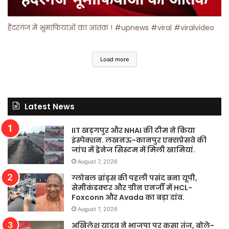
हैदरगंज में भूमाफियाओं का आतंक ! #upnews #viral #viralvideo
Load more
Latest News
IIT खड़गपुर और NHAI की टीम ने किया
इंस्पेक्शन. लखनऊ-कानपुर एक्सप्रेसवे की
जांच में ड्रेनेज सिस्टम में मिली खामियां.
August 7, 2026
ग्लोबल ब्रांड्स की पहली पसंद बना यूपी,
सेमीकंडक्टर और ग्रीन एनर्जी में HCL-
Foxconn और Avada का बड़ा दांव.
August 7, 2026
अखिलेश यादव ने भाजपा पर कसा तंज, बोले-