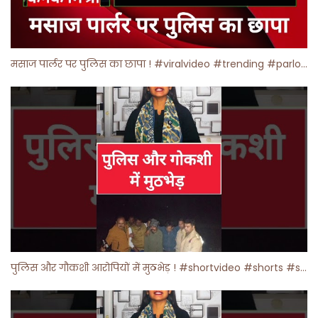
मसाज पार्लर पर पुलिस का छापा ! #viralvideo #trending #parlour
पुलिस और गौकशी आरोपियों में मुठभेड़ ! #shortvideo #shorts #shortsfeed