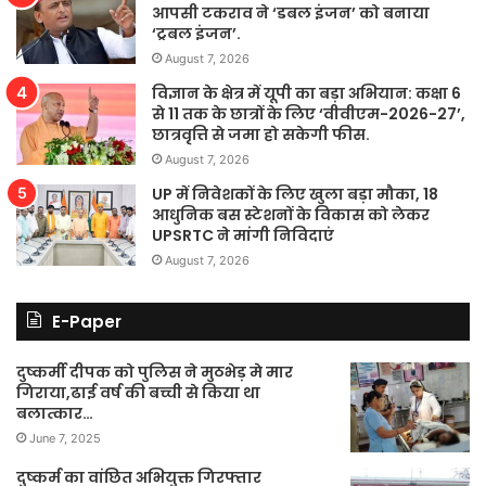
आपसी टकराव ने ‘डबल इंजन’ को बनाया
‘ट्रबल इंजन’.
August 7, 2026
विज्ञान के क्षेत्र में यूपी का बड़ा अभियान: कक्षा 6
से 11 तक के छात्रों के लिए ‘वीवीएम-2026-27’,
छात्रवृत्ति से जमा हो सकेगी फीस.
August 7, 2026
UP में निवेशकों के लिए खुला बड़ा मौका, 18
आधुनिक बस स्टेशनों के विकास को लेकर
UPSRTC ने मांगी निविदाएं
August 7, 2026
E-Paper
दुष्कर्मी दीपक को पुलिस ने मुठभेड़ मे मार
गिराया,ढाई वर्ष की बच्ची से किया था
बलात्कार…
June 7, 2025
दुष्कर्म का वांछित अभियुक्त गिरफ्तार