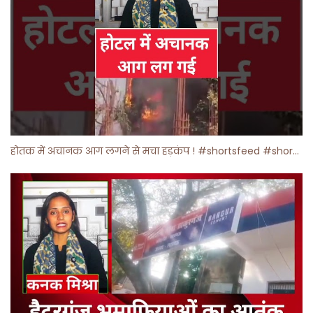
होतक में अचानक आग लगने से मचा हड़कंप ! #shortsfeed #shorts #viralshorts