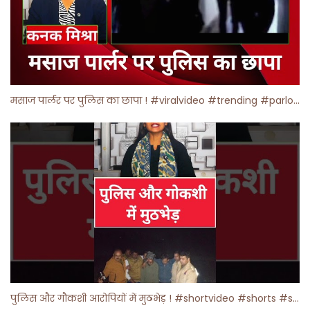
मसाज पार्लर पर पुलिस का छापा ! #viralvideo #trending #parlour
पुलिस और गौकशी आरोपियों में मुठभेड़ ! #shortvideo #shorts #shortsfeed