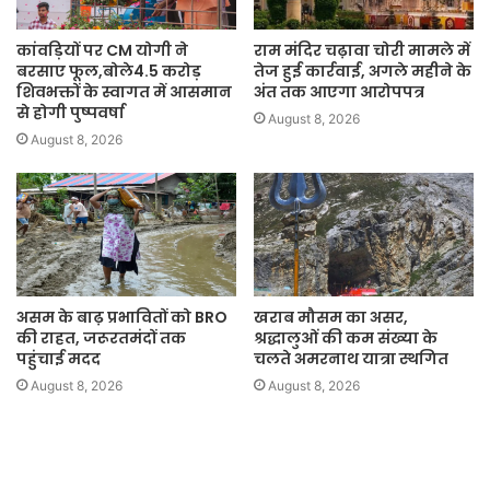
कांवड़ियों पर CM योगी ने
राम मंदिर चढ़ावा चोरी मामले में
बरसाए फूल,बोले4.5 करोड़
तेज हुई कार्रवाई, अगले महीने के
शिवभक्तों के स्वागत में आसमान
अंत तक आएगा आरोपपत्र
से होगी पुष्पवर्षा
August 8, 2026
August 8, 2026
असम के बाढ़ प्रभावितों को BRO
खराब मौसम का असर,
की राहत, जरूरतमंदों तक
श्रद्धालुओं की कम संख्या के
पहुंचाई मदद
चलते अमरनाथ यात्रा स्थगित
August 8, 2026
August 8, 2026