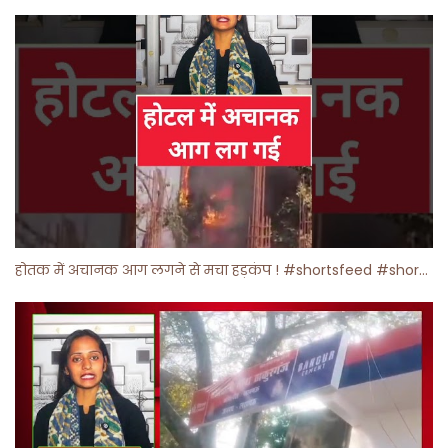
होतक में अचानक आग लगने से मचा हड़कंप ! #shortsfeed #shorts #viralshorts