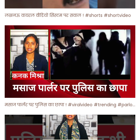
लखनऊ वायरल वीडियो सिस्टम पर सवाल ! #shorts #shortvideo
मसाज पार्लर पर पुलिस का छापा ! #viralvideo #trending #parlour