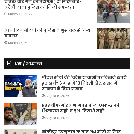
बाईक चोर गैंग का पर्दाफश, दो गिरफ्तार-
नरैनी थाना पुलिस को मिली सफलता
March 15, 2022
नाबालिग बेटियों को पुलिस ने भुसावल से किया
बरामद
March 15, 2022
धर्म / अध्यात्म
पीएम मोदी की विदेश यात्राओं पर कितने रुपये
हुए खर्च? 6 माह में 13 विदेशी दौरे, संसद में
सरकार ने दिया जवाब.
August 6, 2026
RSS चीफ मोहन भागवत बोले ‘Gen-Z की
शिकायत सही, वे देश-विरोधी नहीं’.
August 6, 2026
बांकीपुर उपचुनाव के बाद PM मोदी से मिले