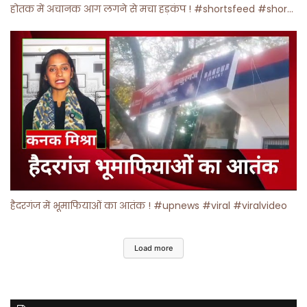
होतक में अचानक आग लगने से मचा हड़कंप ! #shortsfeed #shorts #viralshorts
हैदरगंज में भूमाफियाओं का आतंक ! #upnews #viral #viralvideo
Load more