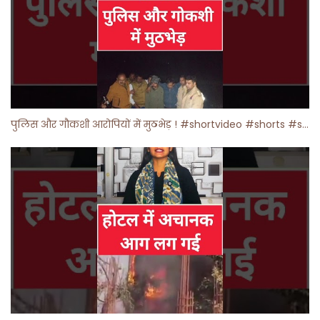
पुलिस और गौकशी आरोपियों में मुठभेड़ ! #shortvideo #shorts #shortsfeed