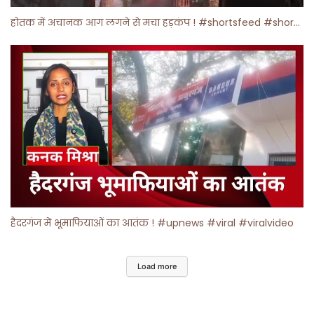
होतक में अचानक आग लगने से मचा हड़कंप ! #shortsfeed #shorts #viralshorts
हैदरगंज में भूमाफियाओं का आतंक ! #upnews #viral #viralvideo
Load more