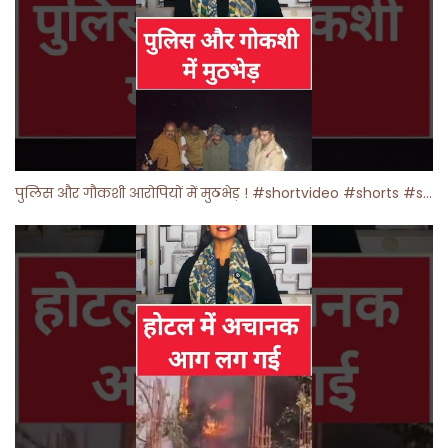
पुलिस और गौकशी आरोपियों में मुठभेड़ ! #shortvideo #shorts #shortsfeed