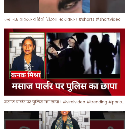
लखनऊ वायरल वीडियो सिस्टम पर सवाल ! #shorts #shortvideo
मसाज पार्लर पर पुलिस का छापा ! #viralvideo #trending #parlour