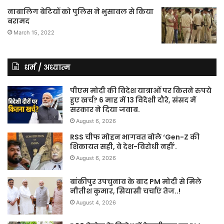
नाबालिग बेटियों को पुलिस ने भुसावल से किया
बरामद
March 15, 2022
धर्म / अध्यात्म
पीएम मोदी की विदेश यात्राओं पर कितने रुपये
हुए खर्च? 6 माह में 13 विदेशी दौरे, संसद में
सरकार ने दिया जवाब.
August 6, 2026
RSS चीफ मोहन भागवत बोले ‘Gen-Z की
शिकायत सही, वे देश-विरोधी नहीं’.
August 6, 2026
बांकीपुर उपचुनाव के बाद PM मोदी से मिले
नीतीश कुमार, सियासी चर्चाएं तेज..!
August 4, 2026