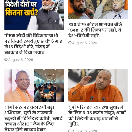
RSS चीफ मोहन भागवत बोले
‘Gen-Z की शिकायत सही, वे
पीएम मोदी की विदेश यात्राओं
देश-विरोधी नहीं’.
पर कितने रुपये हुए खर्च? 6 माह
August 6, 2026
में 13 विदेशी दौरे, संसद में
सरकार ने दिया जवाब.
August 6, 2026
योगी सरकार चलाएगी बड़ा
यूपी परिवहन व्यवस्था सुधारने
अभियान , यूपी के सरकारी
के लिए 6.03 करोड़ मंजूर; थानों
स्कूलों में ‘डिजिटल क्रांति’, स्मार्ट
को मिलेगी कबाड़ वाहनों से
क्लास और ICT लैब के लिए
मुक्ति.
तैयार होंगे मास्टर ट्रेनर .
August 6, 2026