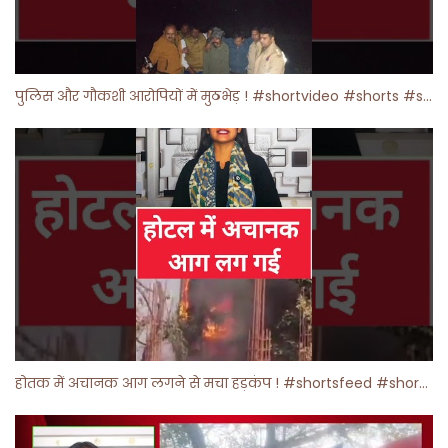
पुलिस और गौकशी आरोपियों में मुठभेड़ ! #shortvideo #shorts #shortsfeed
होतक में अचानक आग लगने से मचा हड़कंप ! #shortsfeed #shorts #viralshorts