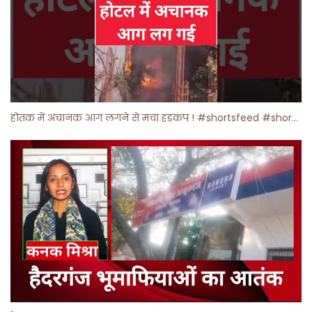
होतक में अचानक आग लगने से मचा हड़कंप ! #shortsfeed #shorts #viralshorts