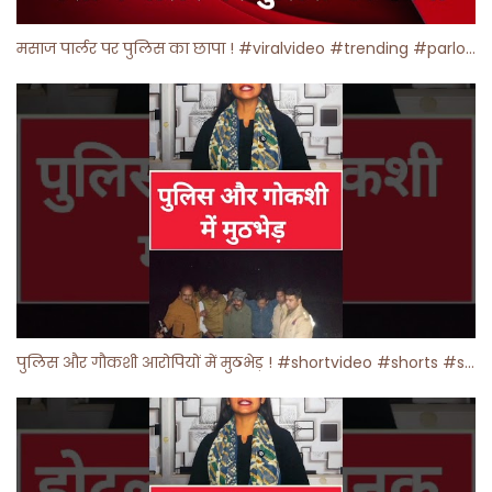
मसाज पार्लर पर पुलिस का छापा ! #viralvideo #trending #parlour
पुलिस और गौकशी आरोपियों में मुठभेड़ ! #shortvideo #shorts #shortsfeed