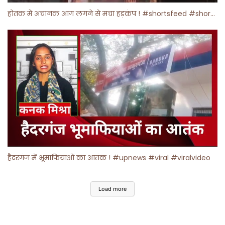
होतक में अचानक आग लगने से मचा हड़कंप ! #shortsfeed #shorts #viralshorts
हैदरगंज में भूमाफियाओं का आतंक ! #upnews #viral #viralvideo
Load more