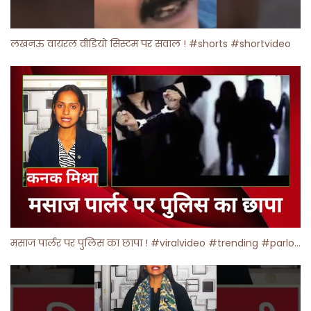
लखनऊ वायरल वीडियो सिस्टम पर सवाल ! #shorts #shortvideo
मसाज पार्लर पर पुलिस का छापा ! #viralvideo #trending #parlour