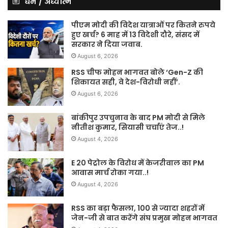
धर्म / अध्यात्म
पीएम मोदी की विदेश यात्राओं पर कितने रुपये
हुए खर्च? 6 माह में 13 विदेशी दौरे, संसद में
सरकार ने दिया जवाब.
August 6, 2026
RSS चीफ मोहन भागवत बोले ‘Gen-Z की
शिकायत सही, वे देश-विरोधी नहीं’.
August 6, 2026
बांकीपुर उपचुनाव के बाद PM मोदी से मिले
नीतीश कुमार, सियासी चर्चाएं तेज..!
August 4, 2026
E 20 पेट्रोल के विरोध में केजरीवाल का PM
आवास मार्च रोका गया..!
August 4, 2026
RSS का बड़ा फैसला, 100 से ज्यादा शहरों में
जेन-जी से बात करेंगे संघ प्रमुख मोहन भागवत