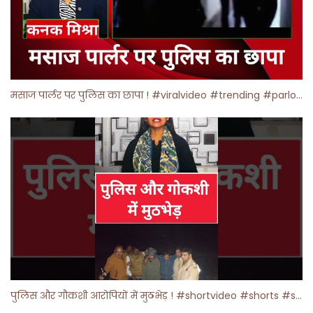
मसाज पार्लर पर पुलिस का छापा ! #viralvideo #trending #parlour
पुलिस और गौकशी आरोपियों में मुठभेड़ ! #shortvideo #shorts #shortsfeed