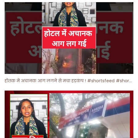
होतक में अचानक आग लगने से मचा हड़कंप ! #shortsfeed #shorts #viralshorts