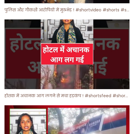
पुलिस और गौकशी आरोपियों में मुठभेड़ ! #shortvideo #shorts #shortsfeed
होतक में अचानक आग लगने से मचा हड़कंप ! #shortsfeed #shorts #viralshorts