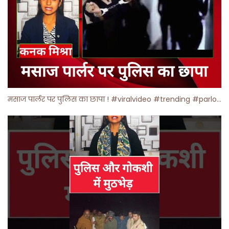
मसाज पार्लर पर पुलिस का छापा ! #viralvideo #trending #parlour