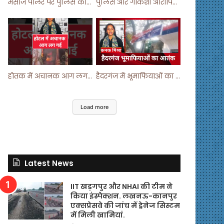
मसाज पार्लर पर पुलिस का छापा ! #viralvideo #trending #parlour
पुलिस और गौकशी आरोपियों में मुठभेड़ ! #shortvideo #shorts #shortsfeed
होतक में अचानक आग लगने से मचा हड़कंप ! #shortsfeed #shorts #viralshorts
हैदरगंज में भूमाफियाओं का आतंक ! #upnews #viral #viralvideo
Load more
Latest News
IIT खड़गपुर और NHAI की टीम ने
किया इंस्पेक्शन. लखनऊ-कानपुर
एक्सप्रेसवे की जांच में ड्रेनेज सिस्टम
में मिली खामियां.