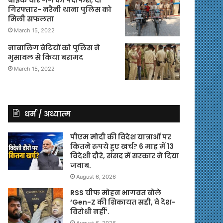
गिरफ्तार- नरैनी थाना पुलिस को
मिली सफलता
March 15, 2022
नाबालिग बेटियों को पुलिस ने
भुसावल से किया बरामद
March 15, 2022
धर्म / अध्यात्म
पीएम मोदी की विदेश यात्राओं पर
कितने रुपये हुए खर्च? 6 माह में 13
विदेशी दौरे, संसद में सरकार ने दिया
जवाब.
August 6, 2026
RSS चीफ मोहन भागवत बोले
‘Gen-Z की शिकायत सही, वे देश-
विरोधी नहीं’.
August 6, 2026