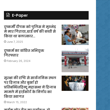
E-Paper
दुष्कर्मी दीपक को पुलिस ने मुठभेड़
मे मार गिराया,ढाई वर्ष की बच्ची से
किया था बलात्कार…
June 7, 2025
दुष्कर्म का वांछित अभियुक्त
गिरफ्तार
February 26, 2024
सुरक्षा की दृष्टि से सार्वजनिक स्थल
पर हिजाब और बुर्खा हो
प्रतिबन्धितहिन्दू महासभा ने हिजाब
मामले में हाईकोर्ट के निर्णय का
किया स्वागत
March 15, 2022
बाईक चोर गैंग का पर्दाफश, दो