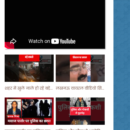
शहर में खुले नाले हो रहे बड़े हादसे ! #shortsvideo #shorts
लखनऊ वायरल वीडियो सिस्टम पर सवाल ! #shorts #shortvideo