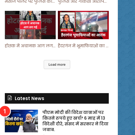
मसाज पार्लर पर पुलिस का छापा ! #viralvideo #trending #parlour
पुलिस और गौकशी आरोपियों में मुठभेड़ ! #shortvideo #shorts #shortsfeed
होतक में अचानक आग लगने से मचा हड़कंप ! #shortsfeed #shorts #viralshorts
हैदरगंज में भूमाफियाओं का आतंक ! #upnews #viral #viralvideo
Load more
Latest News
पीएम मोदी की विदेश यात्राओं पर
कितने रुपये हुए खर्च? 6 माह में 13
विदेशी दौरे, संसद में सरकार ने दिया
जवाब.