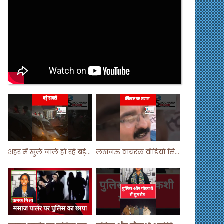
शहर में खुले नाले हो रहे बड़े हादसे ! #shortsvideo #shorts
लखनऊ वायरल वीडियो सिस्टम पर सवाल ! #shorts #shortvideo