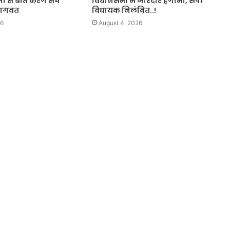
जी से बात करेंगे संघ
विधानसभा में जोरदार हंगामा, सपा
भागवत
विधायक निलंबित..!
26
August 4, 2026