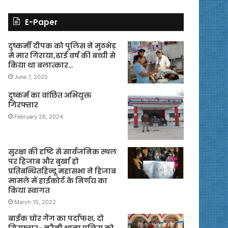
E-Paper
दुष्कर्मी दीपक को पुलिस ने मुठभेड़
मे मार गिराया,ढाई वर्ष की बच्ची से
किया था बलात्कार…
June 7, 2025
दुष्कर्म का वांछित अभियुक्त
गिरफ्तार
February 26, 2024
सुरक्षा की दृष्टि से सार्वजनिक स्थल
पर हिजाब और बुर्खा हो
प्रतिबन्धितहिन्दू महासभा ने हिजाब
मामले में हाईकोर्ट के निर्णय का
किया स्वागत
March 15, 2022
बाईक चोर गैंग का पर्दाफश, दो
गिरफ्तार- नरैनी थाना पुलिस को