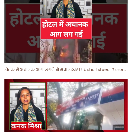
होतक में अचानक आग लगने से मचा हड़कंप ! #shortsfeed #shorts #viralshorts