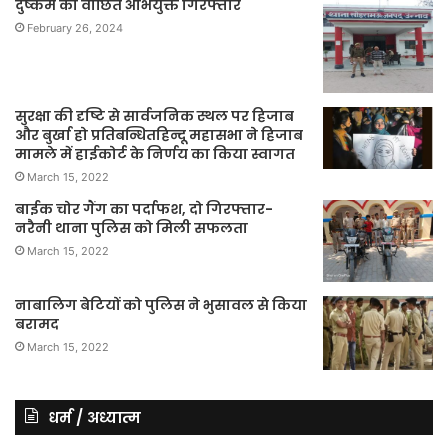
दुष्कर्म का वांछित अभियुक्त गिरफ्तार
February 26, 2024
सुरक्षा की दृष्टि से सार्वजनिक स्थल पर हिजाब
और बुर्खा हो प्रतिबन्धितहिन्दू महासभा ने हिजाब
मामले में हाईकोर्ट के निर्णय का किया स्वागत
March 15, 2022
बाईक चोर गैंग का पर्दाफश, दो गिरफ्तार-
नरैनी थाना पुलिस को मिली सफलता
March 15, 2022
नाबालिग बेटियों को पुलिस ने भुसावल से किया
बरामद
March 15, 2022
धर्म / अध्यात्म