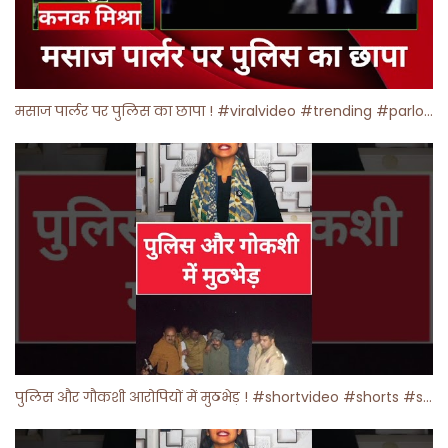
मसाज पार्लर पर पुलिस का छापा ! #viralvideo #trending #parlour
पुलिस और गौकशी आरोपियों में मुठभेड़ ! #shortvideo #shorts #shortsfeed