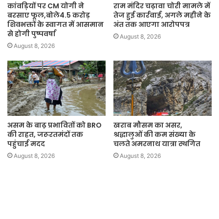
कांवड़ियों पर CM योगी ने
राम मंदिर चढ़ावा चोरी मामले में
बरसाए फूल,बोले4.5 करोड़
तेज हुई कार्रवाई, अगले महीने के
शिवभक्तों के स्वागत में आसमान
अंत तक आएगा आरोपपत्र
से होगी पुष्पवर्षा
August 8, 2026
August 8, 2026
असम के बाढ़ प्रभावितों को BRO
खराब मौसम का असर,
की राहत, जरूरतमंदों तक
श्रद्धालुओं की कम संख्या के
पहुंचाई मदद
चलते अमरनाथ यात्रा स्थगित
August 8, 2026
August 8, 2026