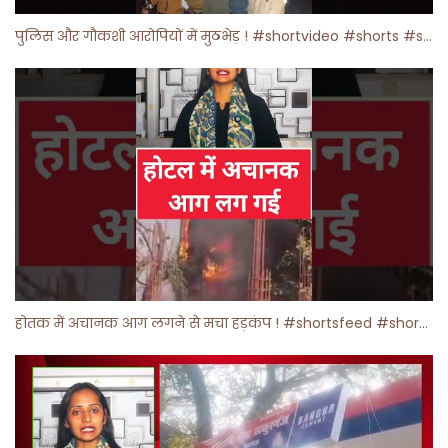
पुलिस और गौकशी आरोपियों में मुठभेड़ ! #shortvideo #shorts #shortsfeed
होतक में अचानक आग लगने से मचा हड़कंप ! #shortsfeed #shorts #viralshorts