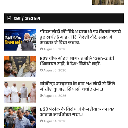
धर्म / अध्यात्म
पीएम मोदी की विदेश यात्राओं पर कितने रुपये
हुए खर्च? 6 माह में 13 विदेशी दौरे, संसद में
सरकार ने दिया जवाब.
August 6, 2026
RSS चीफ मोहन भागवत बोले ‘Gen-Z की
शिकायत सही, वे देश-विरोधी नहीं’.
August 6, 2026
बांकीपुर उपचुनाव के बाद PM मोदी से मिले
नीतीश कुमार, सियासी चर्चाएं तेज..!
August 4, 2026
E 20 पेट्रोल के विरोध में केजरीवाल का PM
आवास मार्च रोका गया..!
August 4, 2026