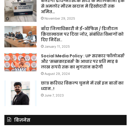
बजरंगा डायग्नोस्टिक सेंटर के मालिकाना हक
से अमलोर मौरम खदान मे हिस्सेदारी तक
अमित…
November 29, 2025
बाँदा जिलाधिकारी ने ई-ऑफिस / डिजीटल
क्रियान्वयन पर दिया जोर, संबंधित विभागों को
दिए निर्देश..
January 11, 2025
Social Media Policy : UP सरकार फॉलोअर्स’
और ‘सब्सक्राइबर्स’ के आधार पर प्रति माह 8
लाख रुपये तक का भुगतान करेगी
August 29, 2024
छात्र करियर विकल्प चुनने में रखें इन बातों का
ध्यान..!
June 7, 2023
बिज़नेस