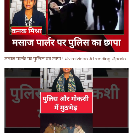
मसाज पार्लर पर पुलिस का छापा ! #viralvideo #trending #parlour