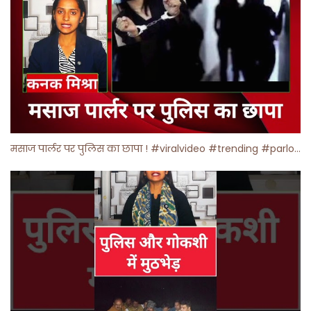
मसाज पार्लर पर पुलिस का छापा ! #viralvideo #trending #parlour