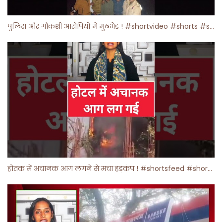
पुलिस और गौकशी आरोपियों में मुठभेड़ ! #shortvideo #shorts #shortsfeed
होतक में अचानक आग लगने से मचा हड़कंप ! #shortsfeed #shorts #viralshorts