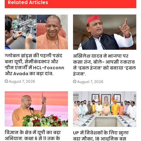
Related Articles
ग्लोबल ब्रांड्स की पहली पसंद
अखिलेश यादव ने भाजपा पर
बना यूपी, सेमीकंडक्टर और
कसा तंज, बोले- आपसी टकराव
ग्रीन एनर्जी में HCL-Foxconn
ने ‘डबल इंजन’ को बनाया ‘ट्रबल
और Avada का बड़ा दांव.
इंजन’.
August 7, 2026
August 7, 2026
विज्ञान के क्षेत्र में यूपी का बड़ा
UP में निवेशकों के लिए खुला
अभियान: कक्षा 6 से 11 तक के
बड़ा मौका, 18 आधुनिक बस