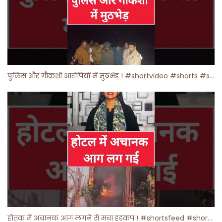
पुलिस और गौकशी आरोपियों में मुठभेड़ ! #shortvideo #shorts #shortsfeed
होतक में अचानक आग लगने से मचा हड़कंप ! #shortsfeed #shorts #viralshorts