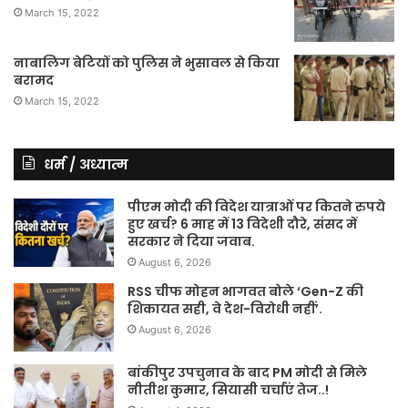
March 15, 2022
नाबालिग बेटियों को पुलिस ने भुसावल से किया
बरामद
March 15, 2022
धर्म / अध्यात्म
पीएम मोदी की विदेश यात्राओं पर कितने रुपये
हुए खर्च? 6 माह में 13 विदेशी दौरे, संसद में
सरकार ने दिया जवाब.
August 6, 2026
RSS चीफ मोहन भागवत बोले ‘Gen-Z की
शिकायत सही, वे देश-विरोधी नहीं’.
August 6, 2026
बांकीपुर उपचुनाव के बाद PM मोदी से मिले
नीतीश कुमार, सियासी चर्चाएं तेज..!