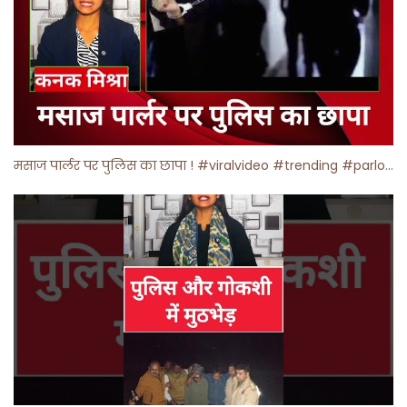
मसाज पार्लर पर पुलिस का छापा ! #viralvideo #trending #parlour