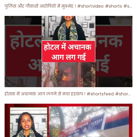
पुलिस और गौकशी आरोपियों में मुठभेड़ ! #shortvideo #shorts #shortsfeed
होतक में अचानक आग लगने से मचा हड़कंप ! #shortsfeed #shorts #viralshorts