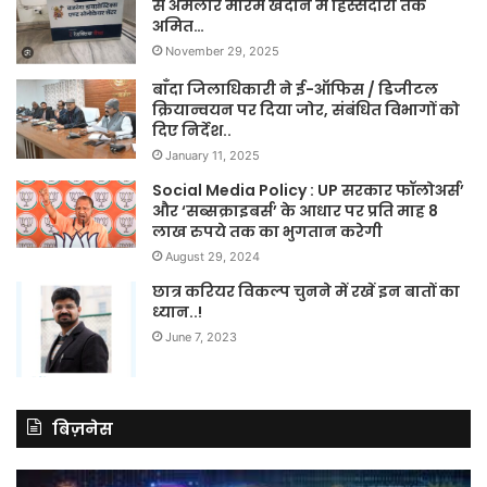
से अमलोर मौरम खदान मे हिस्सेदारी तक
अमित…
November 29, 2025
बाँदा जिलाधिकारी ने ई-ऑफिस / डिजीटल
क्रियान्वयन पर दिया जोर, संबंधित विभागों को
दिए निर्देश..
January 11, 2025
Social Media Policy : UP सरकार फॉलोअर्स’
और ‘सब्सक्राइबर्स’ के आधार पर प्रति माह 8
लाख रुपये तक का भुगतान करेगी
August 29, 2024
छात्र करियर विकल्प चुनने में रखें इन बातों का
ध्यान..!
June 7, 2023
बिज़नेस