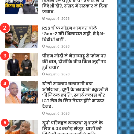
कितने रुपये हुए खर्च? 6 माह में 13
विदेशी दौरे, संसद में सरकार ने दिया
जवाब.
August 6, 2026
RSS चीफ मोहन भागवत बोले
‘Gen-Z की शिकायत सही, वे देश-
विरोधी नहीं’.
August 6, 2026
पीएम मोदी ने नेतन्याहू से फोन पर
की बात, दोनों के बीच किन मुद्दों पर
हुई चर्चा?
August 6, 2026
योगी सरकार चलाएगी बड़ा
अभियान , यूपी के सरकारी स्कूलों में
‘डिजिटल क्रांति’, स्मार्ट क्लास और
ICT लैब के लिए तैयार होंगे मास्टर
ट्रेनर .
August 6, 2026
यूपी परिवहन व्यवस्था सुधारने के
लिए 6.03 करोड़ मंजूर; थानों को