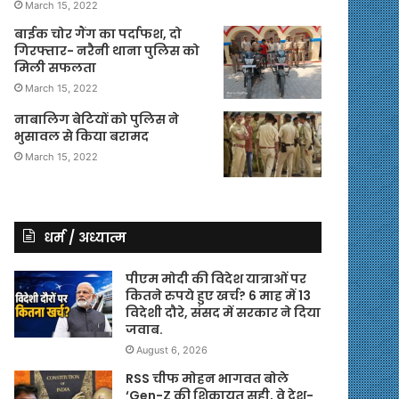
March 15, 2022
बाईक चोर गैंग का पर्दाफश, दो
गिरफ्तार- नरैनी थाना पुलिस को
मिली सफलता
March 15, 2022
नाबालिग बेटियों को पुलिस ने
भुसावल से किया बरामद
March 15, 2022
धर्म / अध्यात्म
पीएम मोदी की विदेश यात्राओं पर
कितने रुपये हुए खर्च? 6 माह में 13
विदेशी दौरे, संसद में सरकार ने दिया
जवाब.
August 6, 2026
RSS चीफ मोहन भागवत बोले
‘Gen-Z की शिकायत सही, वे देश-