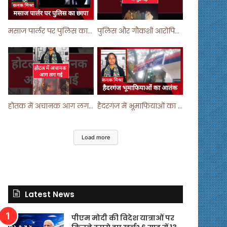
मसाज पार्लर पर पुलिस का छापा ! #viralvideo #trending #parlour
पुलिस और गौकशी आरोपियों में मुठभेड़ ! #shortvideo #shorts #shortsfeed
होतक में अचानक आग लगने से मचा हड़कंप ! #shortsfeed #shorts #viralshorts
हैदरगंज में भूमाफियाओं का आतंक ! #upnews #viral #viralvideo
Load more
Latest News
पीएम मोदी की विदेश यात्राओं पर