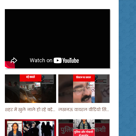
शहर में खुले नाले हो रहे बड़े हादसे ! #shortsvideo #shorts
लखनऊ वायरल वीडियो सिस्टम पर सवाल ! #shorts #shortvideo