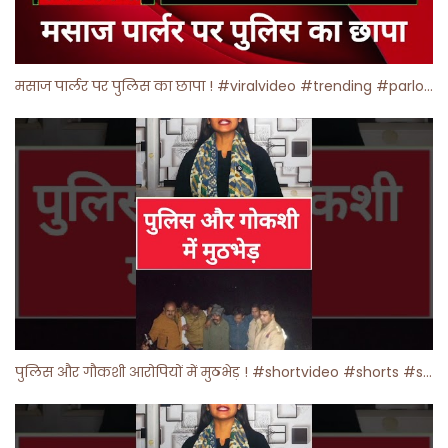
मसाज पार्लर पर पुलिस का छापा ! #viralvideo #trending #parlour
पुलिस और गौकशी आरोपियों में मुठभेड़ ! #shortvideo #shorts #shortsfeed