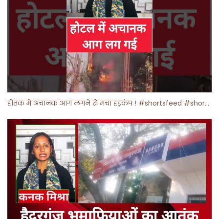
होतक में अचानक आग लगने से मचा हड़कंप ! #shortsfeed #shorts #viralshorts