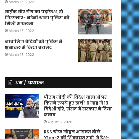
March 15, 2022
बाईक चोर गैंग का पर्दाफश, दो
गिरफ्तार- नरैनी थाना पुलिस को
मिली सफलता
March 15, 2022
नाबालिग बेटियों को पुलिस ने
भुसावल से किया बरामद
March 15, 2022
धर्म / अध्यात्म
पीएम मोदी की विदेश यात्राओं पर
कितने रुपये हुए खर्च? 6 माह में 13
विदेशी दौरे, संसद में सरकार ने दिया
जवाब.
August 6, 2026
RSS चीफ मोहन भागवत बोले
‘Gen-Z की शिकायत सही, वे देश-