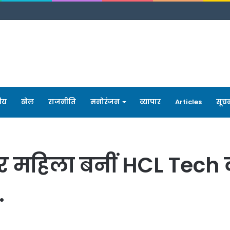
रीय
खेल
राजनीति
मनोरंजन
व्यापार
Articles
सूच
 महिला बनीं HCL Tech क
…