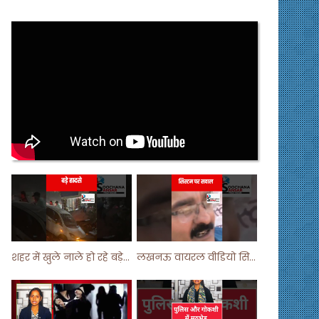
शहर में खुले नाले हो रहे बड़े हादसे ! #shortsvideo #shorts
लखनऊ वायरल वीडियो सिस्टम पर सवाल ! #shorts #shortvideo