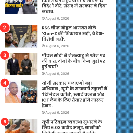
कितने रुपये हुए खर्च? 6 माह में 13
विदेशी दौरे, संसद में सरकार ने दिया
जवाब.
August 6, 2026
RSS चीफ मोहन भागवत बोले
‘Gen-Z की शिकायत सही, वे देश-
विरोधी नहीं’.
August 6, 2026
पीएम मोदी ने नेतन्याहू से फोन पर
की बात, दोनों के बीच किन मुद्दों पर
हुई चर्चा?
August 6, 2026
योगी सरकार चलाएगी बड़ा
अभियान , यूपी के सरकारी स्कूलों में
‘डिजिटल क्रांति’, स्मार्ट क्लास और
ICT लैब के लिए तैयार होंगे मास्टर
ट्रेनर .
August 6, 2026
यूपी परिवहन व्यवस्था सुधारने के
लिए 6.03 करोड़ मंजूर; थानों को