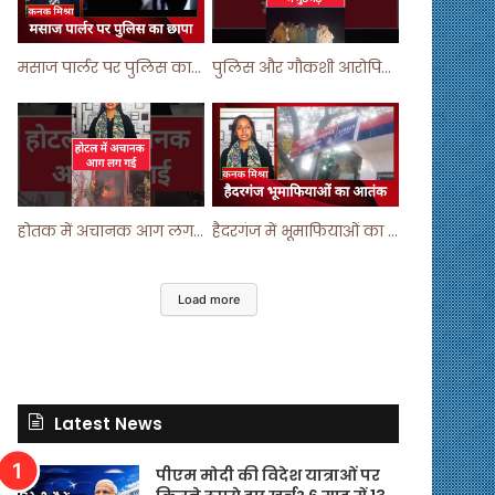
मसाज पार्लर पर पुलिस का छापा ! #viralvideo #trending #parlour
पुलिस और गौकशी आरोपियों में मुठभेड़ ! #shortvideo #shorts #shortsfeed
होतक में अचानक आग लगने से मचा हड़कंप ! #shortsfeed #shorts #viralshorts
हैदरगंज में भूमाफियाओं का आतंक ! #upnews #viral #viralvideo
Load more
Latest News
पीएम मोदी की विदेश यात्राओं पर