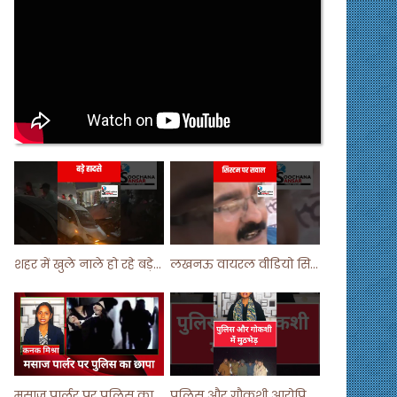
शहर में खुले नाले हो रहे बड़े हादसे ! #shortsvideo #shorts
लखनऊ वायरल वीडियो सिस्टम पर सवाल ! #shorts #shortvideo
मसाज पार्लर पर पुलिस का छापा ! #viralvideo #trending #parlour
पुलिस और गौकशी आरोपियों में मुठभेड़ ! #shortvideo #shorts #shortsfeed