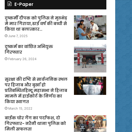
E-Paper
दुष्कर्मी दीपक को पुलिस ने मुठभेड़
मे मार गिराया,ढाई वर्ष की बच्ची से
किया था बलात्कार…
June 7, 2025
दुष्कर्म का वांछित अभियुक्त
गिरफ्तार
February 26, 2024
सुरक्षा की दृष्टि से सार्वजनिक स्थल
पर हिजाब और बुर्खा हो
प्रतिबन्धितहिन्दू महासभा ने हिजाब
मामले में हाईकोर्ट के निर्णय का
किया स्वागत
March 15, 2022
बाईक चोर गैंग का पर्दाफश, दो
गिरफ्तार- नरैनी थाना पुलिस को
मिली सफलता