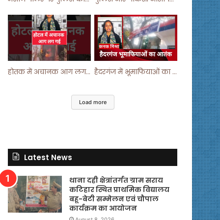
होतक में अचानक आग लगने से मचा हड़कंप ! #shortsfeed #shorts #viralshorts
हैदरगंज में भूमाफियाओं का आतंक ! #upnews #viral #viralvideo
Load more
Latest News
थाना दही क्षेत्रांतर्गत ग्राम सराय
कटिहार स्थित प्राथमिक विद्यालय
बहू-बेटी सम्मेलन एवं चौपाल
कार्यक्रम का आयोजन
August 8, 2026