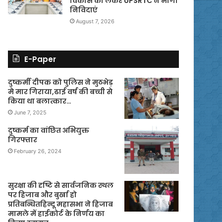
विकास को लेकर UPSRTC ने मांगी
निविदाएं
August 7, 2026
E-Paper
दुष्कर्मी दीपक को पुलिस ने मुठभेड़
मे मार गिराया,ढाई वर्ष की बच्ची से
किया था बलात्कार…
June 7, 2025
दुष्कर्म का वांछित अभियुक्त
गिरफ्तार
February 26, 2024
सुरक्षा की दृष्टि से सार्वजनिक स्थल
पर हिजाब और बुर्खा हो
प्रतिबन्धितहिन्दू महासभा ने हिजाब
मामले में हाईकोर्ट के निर्णय का