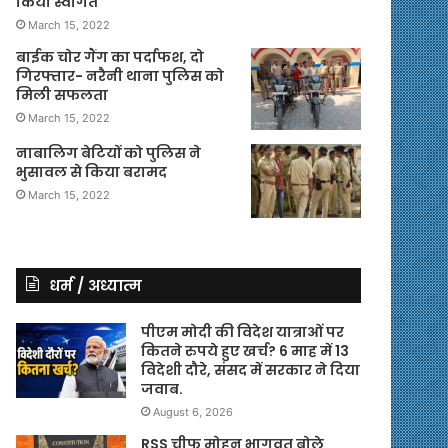
किया स्वागत
March 15, 2022
बाईक चोर गैंग का पर्दाफश, दो
गिरफ्तार- नरैनी थाना पुलिस को
मिली सफलता
March 15, 2022
नाबालिग बेटियों को पुलिस ने
भुसावल से किया बरामद
March 15, 2022
धर्म / अध्यात्म
पीएम मोदी की विदेश यात्राओं पर
कितने रुपये हुए खर्च? 6 माह में 13
विदेशी दौरे, संसद में सरकार ने दिया
जवाब.
August 6, 2026
RSS चीफ मोहन भागवत बोले