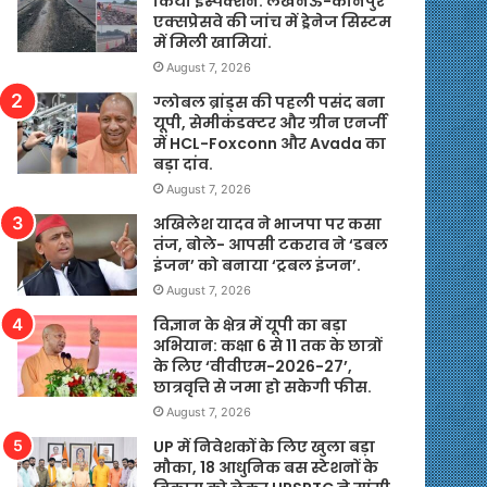
किया इंस्पेक्शन. लखनऊ-कानपुर
एक्सप्रेसवे की जांच में ड्रेनेज सिस्टम
में मिली खामियां.
August 7, 2026
ग्लोबल ब्रांड्स की पहली पसंद बना
यूपी, सेमीकंडक्टर और ग्रीन एनर्जी
में HCL-Foxconn और Avada का
बड़ा दांव.
August 7, 2026
अखिलेश यादव ने भाजपा पर कसा
तंज, बोले- आपसी टकराव ने ‘डबल
इंजन’ को बनाया ‘ट्रबल इंजन’.
August 7, 2026
विज्ञान के क्षेत्र में यूपी का बड़ा
अभियान: कक्षा 6 से 11 तक के छात्रों
के लिए ‘वीवीएम-2026-27’,
छात्रवृत्ति से जमा हो सकेगी फीस.
August 7, 2026
UP में निवेशकों के लिए खुला बड़ा
मौका, 18 आधुनिक बस स्टेशनों के