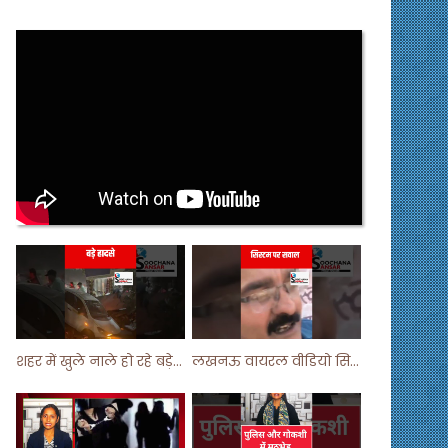
शहर में खुले नाले हो रहे बड़े हादसे ! #shortsvideo #shorts
लखनऊ वायरल वीडियो सिस्टम पर सवाल ! #shorts #shortvideo