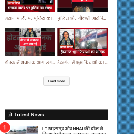
मसाज पार्लर पर पुलिस का छापा ! #viralvideo #trending #parlour
पुलिस और गौकशी आरोपियों में मुठभेड़ ! #shortvideo #shorts #shortsfeed
होतक में अचानक आग लगने से मचा हड़कंप ! #shortsfeed #shorts #viralshorts
हैदरगंज में भूमाफियाओं का आतंक ! #upnews #viral #viralvideo
Load more
Latest News
IIT खड़गपुर और NHAI की टीम ने