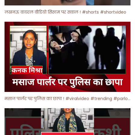
लखनऊ वायरल वीडियो सिस्टम पर सवाल ! #shorts #shortvideo
मसाज पार्लर पर पुलिस का छापा ! #viralvideo #trending #parlour