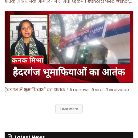
होतक में अचानक आग लगने से मचा हड़कंप ! #shortsfeed #shorts #viralshorts
हैदरगंज में भूमाफियाओं का आतंक ! #upnews #viral #viralvideo
Load more
Latest News