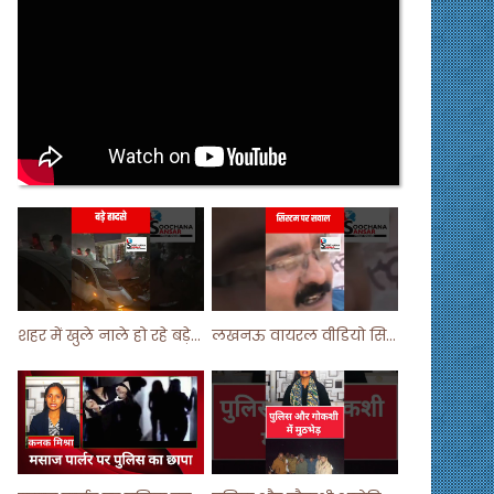
शहर में खुले नाले हो रहे बड़े हादसे ! #shortsvideo #shorts
लखनऊ वायरल वीडियो सिस्टम पर सवाल ! #shorts #shortvideo