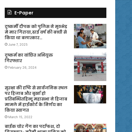
E-Paper
दुष्कर्मी दीपक को पुलिस ने मुठभेड़
मे मार गिराया,ढाई वर्ष की बच्ची से
किया था बलात्कार…
June 7, 2025
दुष्कर्म का वांछित अभियुक्त
गिरफ्तार
February 26, 2024
सुरक्षा की दृष्टि से सार्वजनिक स्थल
पर हिजाब और बुर्खा हो
प्रतिबन्धितहिन्दू महासभा ने हिजाब
मामले में हाईकोर्ट के निर्णय का
किया स्वागत
March 15, 2022
बाईक चोर गैंग का पर्दाफश, दो
गिरफ्तार- नरैनी थाना पुलिस को