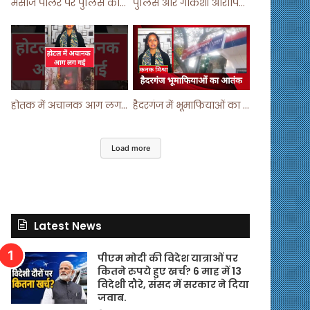
मसाज पार्लर पर पुलिस का छापा ! #viralvideo #trending #parlour
पुलिस और गौकशी आरोपियों में मुठभेड़ ! #shortvideo #shorts #shortsfeed
होतक में अचानक आग लगने से मचा हड़कंप ! #shortsfeed #shorts #viralshorts
हैदरगंज में भूमाफियाओं का आतंक ! #upnews #viral #viralvideo
Load more
Latest News
पीएम मोदी की विदेश यात्राओं पर
कितने रुपये हुए खर्च? 6 माह में 13
विदेशी दौरे, संसद में सरकार ने दिया
जवाब.