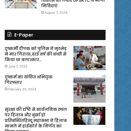
विकास को लेकर UPSRTC ने मांगी
निविदाएं
August 7, 2026
E-Paper
दुष्कर्मी दीपक को पुलिस ने मुठभेड़
मे मार गिराया,ढाई वर्ष की बच्ची से
किया था बलात्कार…
June 7, 2025
दुष्कर्म का वांछित अभियुक्त
गिरफ्तार
February 26, 2024
सुरक्षा की दृष्टि से सार्वजनिक स्थल
पर हिजाब और बुर्खा हो
प्रतिबन्धितहिन्दू महासभा ने हिजाब
मामले में हाईकोर्ट के निर्णय का