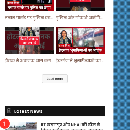
मसाज पार्लर पर पुलिस का छापा ! #viralvideo #trending #parlour
पुलिस और गौकशी आरोपियों में मुठभेड़ ! #shortvideo #shorts #shortsfeed
होतक में अचानक आग लगने से मचा हड़कंप ! #shortsfeed #shorts #viralshorts
हैदरगंज में भूमाफियाओं का आतंक ! #upnews #viral #viralvideo
Load more
Latest News
IIT खड़गपुर और NHAI की टीम ने