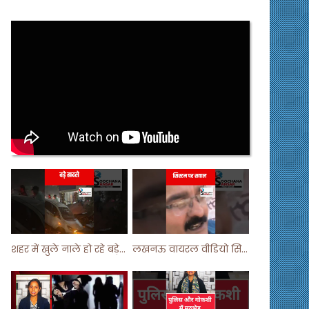
शहर में खुले नाले हो रहे बड़े हादसे ! #shortsvideo #shorts
लखनऊ वायरल वीडियो सिस्टम पर सवाल ! #shorts #shortvideo