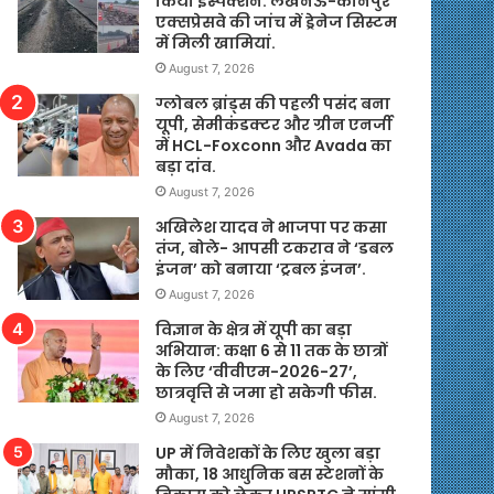
किया इंस्पेक्शन. लखनऊ-कानपुर
एक्सप्रेसवे की जांच में ड्रेनेज सिस्टम
में मिली खामियां.
August 7, 2026
ग्लोबल ब्रांड्स की पहली पसंद बना
यूपी, सेमीकंडक्टर और ग्रीन एनर्जी
में HCL-Foxconn और Avada का
बड़ा दांव.
August 7, 2026
अखिलेश यादव ने भाजपा पर कसा
तंज, बोले- आपसी टकराव ने ‘डबल
इंजन’ को बनाया ‘ट्रबल इंजन’.
August 7, 2026
विज्ञान के क्षेत्र में यूपी का बड़ा
अभियान: कक्षा 6 से 11 तक के छात्रों
के लिए ‘वीवीएम-2026-27’,
छात्रवृत्ति से जमा हो सकेगी फीस.
August 7, 2026
UP में निवेशकों के लिए खुला बड़ा
मौका, 18 आधुनिक बस स्टेशनों के