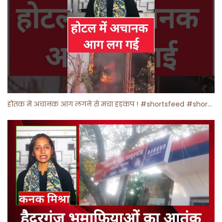
होतक में अचानक आग लगने से मचा हड़कंप ! #shortsfeed #shorts #viralshorts