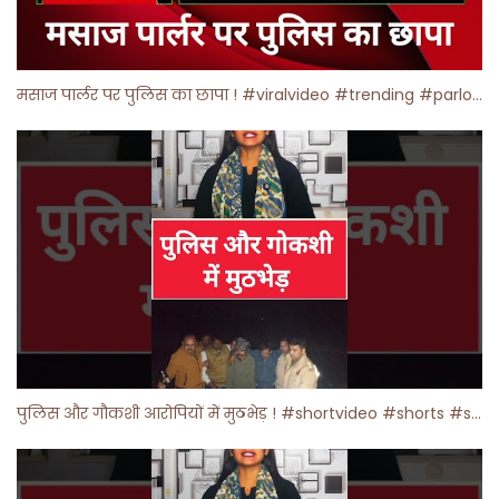
मसाज पार्लर पर पुलिस का छापा ! #viralvideo #trending #parlour
पुलिस और गौकशी आरोपियों में मुठभेड़ ! #shortvideo #shorts #shortsfeed