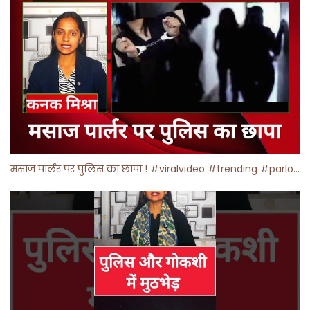
मसाज पार्लर पर पुलिस का छापा ! #viralvideo #trending #parlour