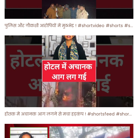
पुलिस और गौकशी आरोपियों में मुठभेड़ ! #shortvideo #shorts #shortsfeed
होतक में अचानक आग लगने से मचा हड़कंप ! #shortsfeed #shorts #viralshorts