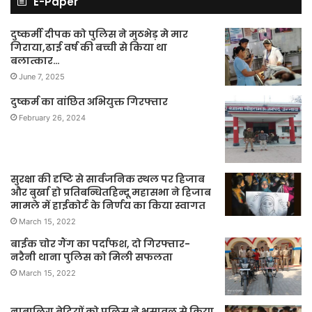
E-Paper
दुष्कर्मी दीपक को पुलिस ने मुठभेड़ मे मार
गिराया,ढाई वर्ष की बच्ची से किया था
बलात्कार…
June 7, 2025
दुष्कर्म का वांछित अभियुक्त गिरफ्तार
February 26, 2024
सुरक्षा की दृष्टि से सार्वजनिक स्थल पर हिजाब
और बुर्खा हो प्रतिबन्धितहिन्दू महासभा ने हिजाब
मामले में हाईकोर्ट के निर्णय का किया स्वागत
March 15, 2022
बाईक चोर गैंग का पर्दाफश, दो गिरफ्तार-
नरैनी थाना पुलिस को मिली सफलता
March 15, 2022
नाबालिग बेटियों को पुलिस ने भुसावल से किया