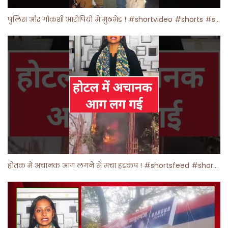
पुलिस और गौकशी आरोपियों में मुठभेड़ ! #shortvideo #shorts #shortsfeed
होतक में अचानक आग लगने से मचा हड़कंप ! #shortsfeed #shorts #viralshorts