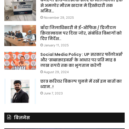
बजरंगा डायग्नोस्टिक सेंटर के मालिकाना हक
से अमलोर मौरम खदान मे हिस्सेदारी तक
अमित…
November 29, 2025
बाँदा जिलाधिकारी ने ई-ऑफिस / डिजीटल
क्रियान्वयन पर दिया जोर, संबंधित विभागों को
दिए निर्देश..
January 11, 2025
Social Media Policy : UP सरकार फॉलोअर्स’
और ‘सब्सक्राइबर्स’ के आधार पर प्रति माह 8
लाख रुपये तक का भुगतान करेगी
August 29, 2024
छात्र करियर विकल्प चुनने में रखें इन बातों का
ध्यान..!
June 7, 2023
बिज़नेस