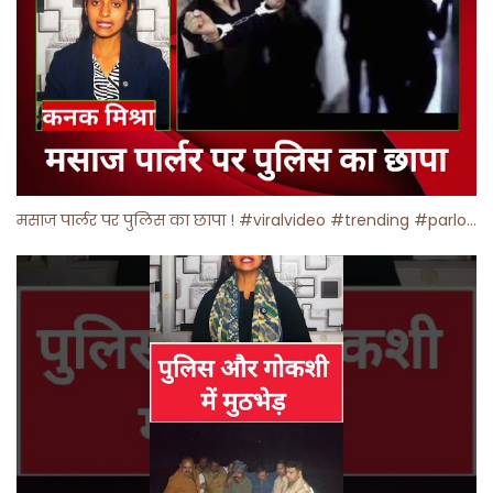
मसाज पार्लर पर पुलिस का छापा ! #viralvideo #trending #parlour