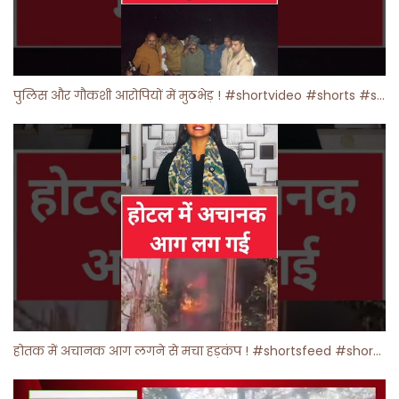
पुलिस और गौकशी आरोपियों में मुठभेड़ ! #shortvideo #shorts #shortsfeed
होतक में अचानक आग लगने से मचा हड़कंप ! #shortsfeed #shorts #viralshorts