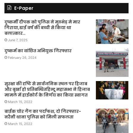
E-Paper
दुष्कर्मी दीपक को पुलिस ने मुठभेड़ मे मार
गिराया,ढाई वर्ष की बच्ची से किया था
बलात्कार…
June 7, 2025
दुष्कर्म का वांछित अभियुक्त गिरफ्तार
February 26, 2024
सुरक्षा की दृष्टि से सार्वजनिक स्थल पर हिजाब
और बुर्खा हो प्रतिबन्धितहिन्दू महासभा ने हिजाब
मामले में हाईकोर्ट के निर्णय का किया स्वागत
March 15, 2022
बाईक चोर गैंग का पर्दाफश, दो गिरफ्तार-
नरैनी थाना पुलिस को मिली सफलता
March 15, 2022