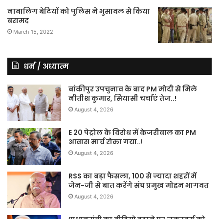
नाबालिग बेटियों को पुलिस ने भुसावल से किया
बरामद
March 15, 2022
धर्म / अध्यात्म
बांकीपुर उपचुनाव के बाद PM मोदी से मिले
नीतीश कुमार, सियासी चर्चाएं तेज..!
August 4, 2026
E 20 पेट्रोल के विरोध में केजरीवाल का PM
आवास मार्च रोका गया..!
August 4, 2026
RSS का बड़ा फैसला, 100 से ज्यादा शहरों में
जेन-जी से बात करेंगे संघ प्रमुख मोहन भागवत
August 4, 2026