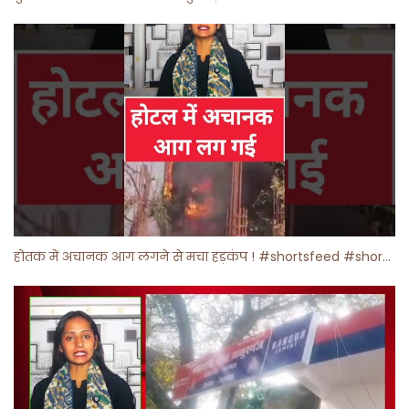
होतक में अचानक आग लगने से मचा हड़कंप ! #shortsfeed #shorts #viralshorts