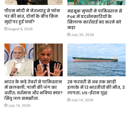
पीएम मोदी ने नेतन्याहू से फोन
महबूबा मुफ्ती ने पाकिस्तान से
पर की बात, दोनों के बीच किन
PoK में प्रदर्शनकारियों के
मुद्दों पर हुई चर्चा?
खिलाफ कार्रवाई बंद करने को
कहा
August 6, 2026
July 30, 2026
भारत के कड़े तेवरों से पाकिस्तान
28 फरवरी से अब तक खाड़ी
में खलबली, पानी की जंग का
इलाके में 13 भारतीयों की मौत, 3
अतीत; वर्तमान और भविष्य क्या?
लापता; US-ईरान युद्ध
सिंधु जल समझौता.
July 14, 2026
July 14, 2026