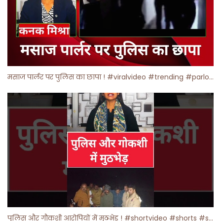
मसाज पार्लर पर पुलिस का छापा ! #viralvideo #trending #parlour
पुलिस और गौकशी आरोपियों में मुठभेड़ ! #shortvideo #shorts #shortsfeed