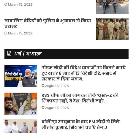
March 15, 2022
नाबालिग बेटियों को पुलिस ने भुसावल से किया
बरामद
March 15, 2022
धर्म / अध्यात्म
पीएम मोदी की विदेश यात्राओं पर कितने रुपये
हुए खर्च? 6 माह में 13 विदेशी दौरे, संसद में
सरकार ने दिया जवाब.
August 6, 2026
RSS चीफ मोहन भागवत बोले ‘Gen-Z की
शिकायत सही, वे देश-विरोधी नहीं’.
August 6, 2026
बांकीपुर उपचुनाव के बाद PM मोदी से मिले
नीतीश कुमार, सियासी चर्चाएं तेज..!