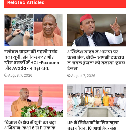
Related Articles
ग्लोबल ब्रांड्स की पहली पसंद
अखिलेश यादव ने भाजपा पर
बना यूपी, सेमीकंडक्टर और
कसा तंज, बोले- आपसी टकराव
ग्रीन एनर्जी में HCL-Foxconn
ने ‘डबल इंजन’ को बनाया ‘ट्रबल
और Avada का बड़ा दांव.
इंजन’.
August 7, 2026
August 7, 2026
विज्ञान के क्षेत्र में यूपी का बड़ा
UP में निवेशकों के लिए खुला
अभियान: कक्षा 6 से 11 तक के
बड़ा मौका, 18 आधुनिक बस