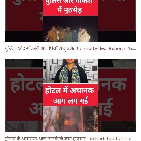
पुलिस और गौकशी आरोपियों में मुठभेड़ ! #shortvideo #shorts #shortsfeed
होतक में अचानक आग लगने से मचा हड़कंप ! #shortsfeed #shorts #viralshorts