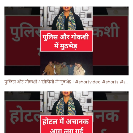
पुलिस और गौकशी आरोपियों में मुठभेड़ ! #shortvideo #shorts #shortsfeed