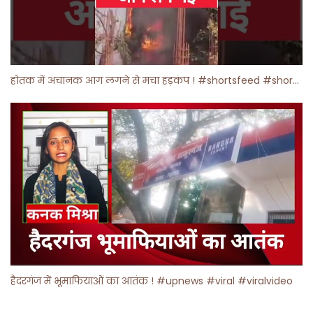
होतक में अचानक आग लगने से मचा हड़कंप ! #shortsfeed #shorts #viralshorts
हैदरगंज में भूमाफियाओं का आतंक ! #upnews #viral #viralvideo