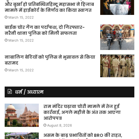
और बुर्खा हो प्रतिबन्धितहिन्दू महासभा ने हिजाब
मामले में हाईकोर्ट के निर्णय का किया स्वागत
March 15, 2022
बाईक चोर गैंग का पर्दाफश, दो गिरफ्तार-
नरैनी थाना पुलिस को मिली सफलता
March 15, 2022
नाबालिग बेटियों को पुलिस ने भुसावल से किया
बरामद
March 15, 2022
धर्म / अध्यात्म
राम मंदिर चढ़ावा चोरी मामले में तेज हुई
कार्रवाई, अगले महीने के अंत तक आएगा
आरोपपत्र
August 8, 2026
असम के बाढ़ प्रभावितों को BRO की राहत,