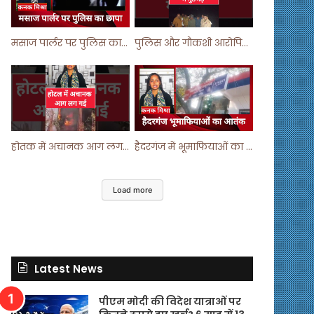
मसाज पार्लर पर पुलिस का छापा ! #viralvideo #trending #parlour
पुलिस और गौकशी आरोपियों में मुठभेड़ ! #shortvideo #shorts #shortsfeed
होतक में अचानक आग लगने से मचा हड़कंप ! #shortsfeed #shorts #viralshorts
हैदरगंज में भूमाफियाओं का आतंक ! #upnews #viral #viralvideo
Load more
Latest News
पीएम मोदी की विदेश यात्राओं पर