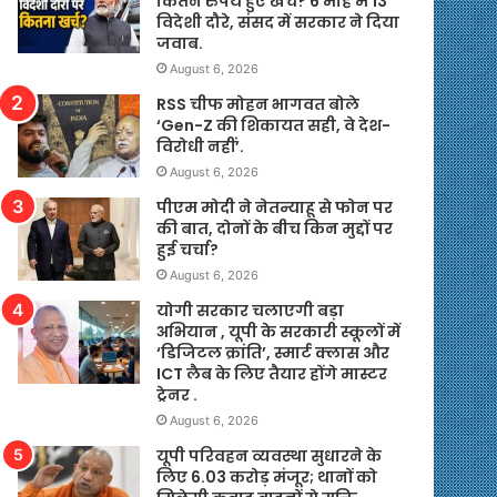
कितने रुपये हुए खर्च? 6 माह में 13
विदेशी दौरे, संसद में सरकार ने दिया
जवाब.
August 6, 2026
RSS चीफ मोहन भागवत बोले
‘Gen-Z की शिकायत सही, वे देश-
विरोधी नहीं’.
August 6, 2026
पीएम मोदी ने नेतन्याहू से फोन पर
की बात, दोनों के बीच किन मुद्दों पर
हुई चर्चा?
August 6, 2026
योगी सरकार चलाएगी बड़ा
अभियान , यूपी के सरकारी स्कूलों में
‘डिजिटल क्रांति’, स्मार्ट क्लास और
ICT लैब के लिए तैयार होंगे मास्टर
ट्रेनर .
August 6, 2026
यूपी परिवहन व्यवस्था सुधारने के
लिए 6.03 करोड़ मंजूर; थानों को