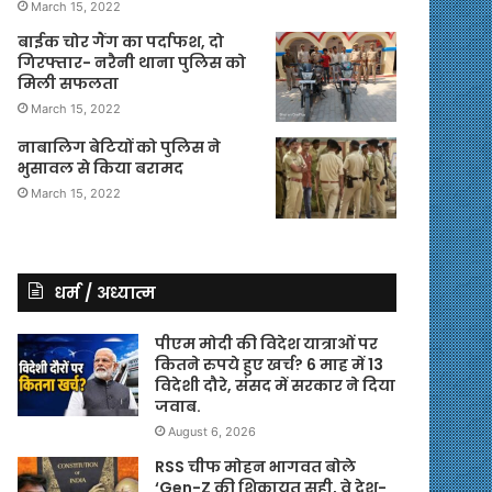
March 15, 2022
बाईक चोर गैंग का पर्दाफश, दो
गिरफ्तार- नरैनी थाना पुलिस को
मिली सफलता
March 15, 2022
नाबालिग बेटियों को पुलिस ने
भुसावल से किया बरामद
March 15, 2022
धर्म / अध्यात्म
पीएम मोदी की विदेश यात्राओं पर
कितने रुपये हुए खर्च? 6 माह में 13
विदेशी दौरे, संसद में सरकार ने दिया
जवाब.
August 6, 2026
RSS चीफ मोहन भागवत बोले
‘Gen-Z की शिकायत सही, वे देश-