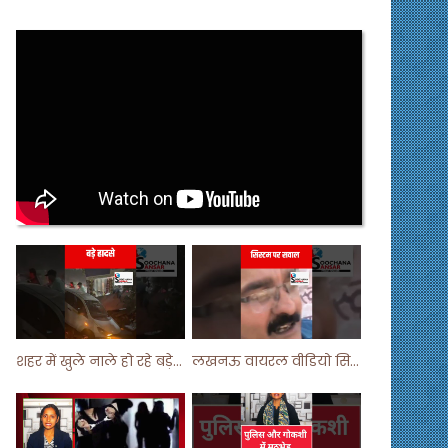
शहर में खुले नाले हो रहे बड़े हादसे ! #shortsvideo #shorts
लखनऊ वायरल वीडियो सिस्टम पर सवाल ! #shorts #shortvideo