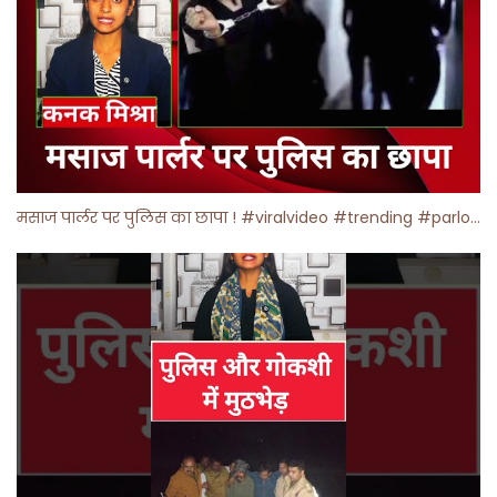
मसाज पार्लर पर पुलिस का छापा ! #viralvideo #trending #parlour