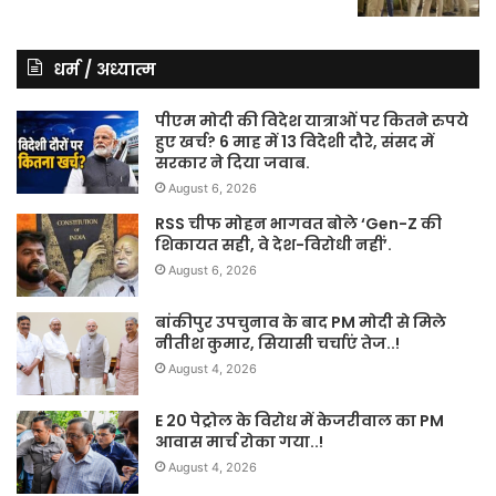
धर्म / अध्यात्म
पीएम मोदी की विदेश यात्राओं पर कितने रुपये
हुए खर्च? 6 माह में 13 विदेशी दौरे, संसद में
सरकार ने दिया जवाब.
August 6, 2026
RSS चीफ मोहन भागवत बोले ‘Gen-Z की
शिकायत सही, वे देश-विरोधी नहीं’.
August 6, 2026
बांकीपुर उपचुनाव के बाद PM मोदी से मिले
नीतीश कुमार, सियासी चर्चाएं तेज..!
August 4, 2026
E 20 पेट्रोल के विरोध में केजरीवाल का PM
आवास मार्च रोका गया..!
August 4, 2026