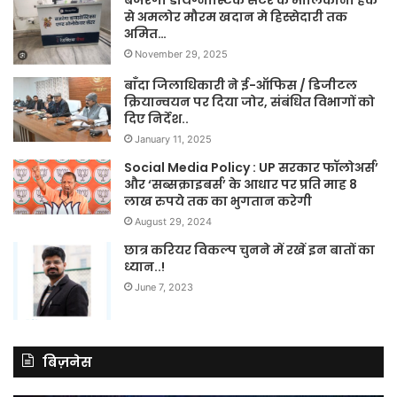
बजरंगा डायग्नोस्टिक सेंटर के मालिकाना हक
से अमलोर मौरम खदान मे हिस्सेदारी तक
अमित…
November 29, 2025
बाँदा जिलाधिकारी ने ई-ऑफिस / डिजीटल
क्रियान्वयन पर दिया जोर, संबंधित विभागों को
दिए निर्देश..
January 11, 2025
Social Media Policy : UP सरकार फॉलोअर्स’
और ‘सब्सक्राइबर्स’ के आधार पर प्रति माह 8
लाख रुपये तक का भुगतान करेगी
August 29, 2024
छात्र करियर विकल्प चुनने में रखें इन बातों का
ध्यान..!
June 7, 2023
बिज़नेस