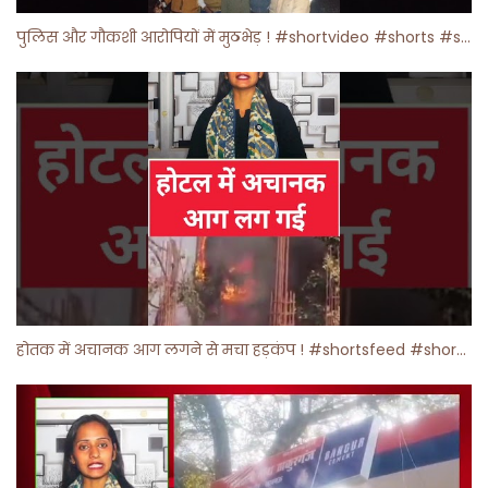
पुलिस और गौकशी आरोपियों में मुठभेड़ ! #shortvideo #shorts #shortsfeed
होतक में अचानक आग लगने से मचा हड़कंप ! #shortsfeed #shorts #viralshorts