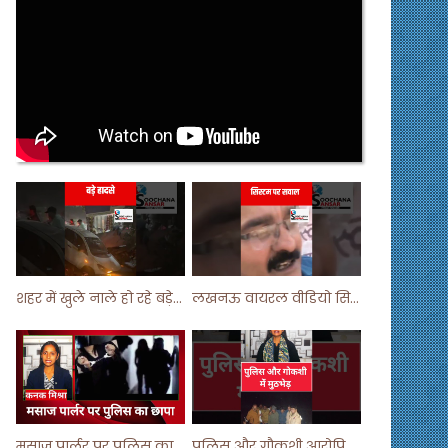
शहर में खुले नाले हो रहे बड़े हादसे ! #shortsvideo #shorts
लखनऊ वायरल वीडियो सिस्टम पर सवाल ! #shorts #shortvideo
मसाज पार्लर पर पुलिस का छापा ! #viralvideo #trending #parlour
पुलिस और गौकशी आरोपियों में मुठभेड़ ! #shortvideo #shorts #shortsfeed