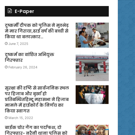
E-Paper
दुष्कर्मी दीपक को पुलिस ने मुठभेड़
मे मार गिराया,ढाई वर्ष की बच्ची से
किया था बलात्कार…
June 7, 2025
दुष्कर्म का वांछित अभियुक्त
गिरफ्तार
February 26, 2024
सुरक्षा की दृष्टि से सार्वजनिक स्थल
पर हिजाब और बुर्खा हो
प्रतिबन्धितहिन्दू महासभा ने हिजाब
मामले में हाईकोर्ट के निर्णय का
किया स्वागत
March 15, 2022
बाईक चोर गैंग का पर्दाफश, दो
गिरफ्तार- नरैनी थाना पुलिस को