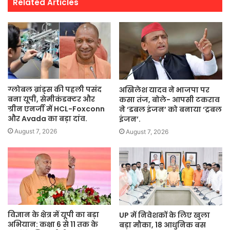
Related Articles
ग्लोबल ब्रांड्स की पहली पसंद
अखिलेश यादव ने भाजपा पर
बना यूपी, सेमीकंडक्टर और
कसा तंज, बोले- आपसी टकराव
ग्रीन एनर्जी में HCL-Foxconn
ने ‘डबल इंजन’ को बनाया ‘ट्रबल
और Avada का बड़ा दांव.
इंजन’.
August 7, 2026
August 7, 2026
विज्ञान के क्षेत्र में यूपी का बड़ा
UP में निवेशकों के लिए खुला
अभियान: कक्षा 6 से 11 तक के
बड़ा मौका, 18 आधुनिक बस