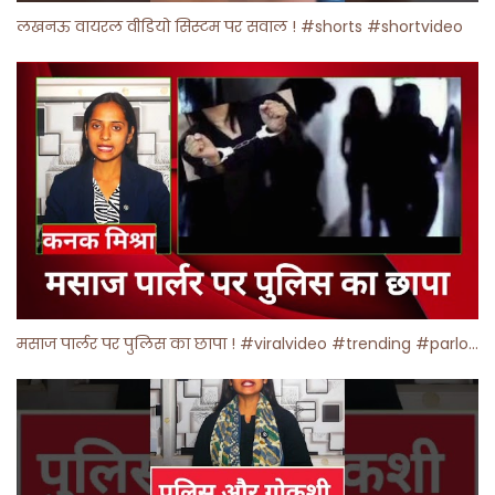
लखनऊ वायरल वीडियो सिस्टम पर सवाल ! #shorts #shortvideo
मसाज पार्लर पर पुलिस का छापा ! #viralvideo #trending #parlour