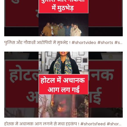
पुलिस और गौकशी आरोपियों में मुठभेड़ ! #shortvideo #shorts #shortsfeed
होतक में अचानक आग लगने से मचा हड़कंप ! #shortsfeed #shorts #viralshorts