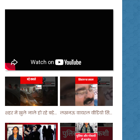
शहर में खुले नाले हो रहे बड़े हादसे ! #shortsvideo #shorts
लखनऊ वायरल वीडियो सिस्टम पर सवाल ! #shorts #shortvideo