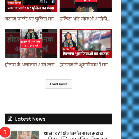
मसाज पार्लर पर पुलिस का छापा ! #viralvideo #trending #parlour
पुलिस और गौकशी आरोपियों में मुठभेड़ ! #shortvideo #shorts #shortsfeed
होतक में अचानक आग लगने से मचा हड़कंप ! #shortsfeed #shorts #viralshorts
हैदरगंज में भूमाफियाओं का आतंक ! #upnews #viral #viralvideo
Load more
Latest News
थाना दही क्षेत्रांतर्गत ग्राम सराय