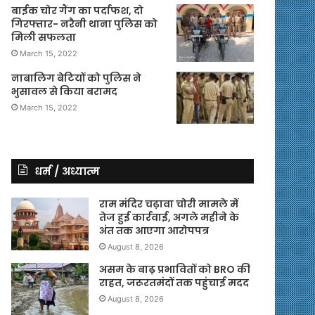
बाईक चोर गैंग का पर्दाफश, दो
गिरफ्तार- नरैनी थाना पुलिस को
मिली सफलता
March 15, 2022
नाबालिग बेटियों को पुलिस ने
भुसावल से किया बरामद
March 15, 2022
धर्म / अध्यात्म
राम मंदिर चढ़ावा चोरी मामले में
तेज हुई कार्रवाई, अगले महीने के
अंत तक आएगा आरोपपत्र
August 8, 2026
असम के बाढ़ प्रभावितों को BRO की
राहत, जरूरतमंदों तक पहुंचाई मदद
August 8, 2026